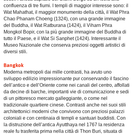
confluenza di tre fiumi. I templi di maggior interesse sono: il
Wat Mahathat, il maggior monumento della città, il Wat Phra
Chao Phanam Choeng (1324), con una grande immagine
del Buddha, il Wat Ratburana (1424), il Viharn Phra
Mongkol Bopir, con la più grande immagine del Buddha di
tutto il Paese, e il Wat Si Sanphet (1424). Interessante il
Museo Nazionale che conserva preziosi oggetti artistici di
diversi stili.
Bangkok
Moderna metropoli dai mille contrasti, ha avuto uno
sviluppo edilizio impressionante pur conservando il fascino
dell’antico e dell’Oriente come nei canali del centro, affollati
da decine di barche, importanti vie di comunicazione e sedi
di un pittoresco mercato galleggiante, o come nel
tradizionale quartiere cinese. Contrasti anche nei suoi stili
architettonici moderni che convivono con preziosi palazzi
coloniali e con centinaia di templi e santuari buddisti. Con
la distruzione dell’antica Ayutthaya nel 1767 la residenza
reale fu trasferita prima nella città di Thon Buri, situata di