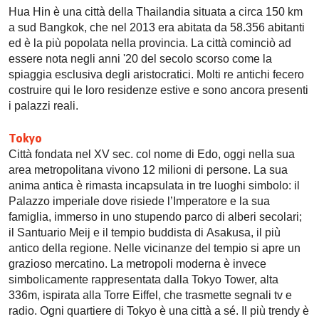
Hua Hin è una città della Thailandia situata a circa 150 km
a sud Bangkok, che nel 2013 era abitata da 58.356 abitanti
ed è la più popolata nella provincia. La città cominciò ad
essere nota negli anni '20 del secolo scorso come la
spiaggia esclusiva degli aristocratici. Molti re antichi fecero
costruire qui le loro residenze estive e sono ancora presenti
i palazzi reali.
Tokyo
Città fondata nel XV sec. col nome di Edo, oggi nella sua
area metropolitana vivono 12 milioni di persone. La sua
anima antica è rimasta incapsulata in tre luoghi simbolo: il
Palazzo imperiale dove risiede l’Imperatore e la sua
famiglia, immerso in uno stupendo parco di alberi secolari;
il Santuario Meij e il tempio buddista di Asakusa, il più
antico della regione. Nelle vicinanze del tempio si apre un
grazioso mercatino. La metropoli moderna è invece
simbolicamente rappresentata dalla Tokyo Tower, alta
336m, ispirata alla Torre Eiffel, che trasmette segnali tv e
radio. Ogni quartiere di Tokyo è una città a sé. Il più trendy è