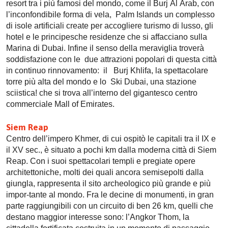
resort tra i più famosi del mondo, come il Burj Al Arab, con
l’inconfondibile forma di vela, Palm Islands un complesso
di isole artificiali create per accogliere turismo di lusso, gli
hotel e le principesche residenze che si affacciano sulla
Marina di Dubai. Infine il senso della meraviglia troverà
soddisfazione con le due attrazioni popolari di questa città
in continuo rinnovamento: il Burj Khlifa, la spettacolare
torre più alta del mondo e lo Ski Dubai, una stazione
sciistica! che si trova all’interno del gigantesco centro
commerciale Mall of Emirates.
Siem Reap
Centro dell’impero Khmer, di cui ospitò le capitali tra il IX e
il XV sec., è situato a pochi km dalla moderna città di Siem
Reap. Con i suoi spettacolari templi e pregiate opere
architettoniche, molti dei quali ancora semisepolti dalla
giungla, rappresenta il sito archeologico più grande e più
impor-tante al mondo. Fra le decine di monumenti, in gran
parte raggiungibili con un circuito di ben 26 km, quelli che
destano maggior interesse sono: l’Angkor Thom, la