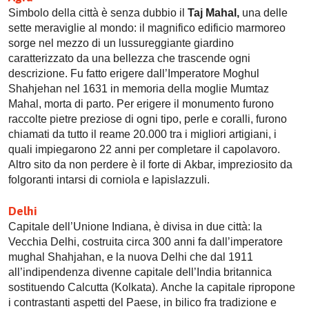
Simbolo della città è senza dubbio il
Taj Mahal,
una delle
sette meraviglie al mondo: il magnifico edificio marmoreo
sorge nel mezzo di un lussureggiante giardino
caratterizzato da una bellezza che trascende ogni
descrizione. Fu fatto erigere dall’Imperatore Moghul
Shahjehan nel 1631 in memoria della moglie Mumtaz
Mahal, morta di parto. Per erigere il monumento furono
raccolte pietre preziose di ogni tipo, perle e coralli, furono
chiamati da tutto il reame 20.000 tra i migliori artigiani, i
quali impiegarono 22 anni per completare il capolavoro.
Altro sito da non perdere è il forte di Akbar, impreziosito da
folgoranti intarsi di corniola e lapislazzuli.
Delhi
Capitale dell’Unione Indiana, è divisa in due città: la
Vecchia Delhi, costruita circa 300 anni fa dall’imperatore
mughal Shahjahan, e la nuova Delhi che dal 1911
all’indipendenza divenne capitale dell’India britannica
sostituendo Calcutta (Kolkata). Anche la capitale ripropone
i contrastanti aspetti del Paese, in bilico fra tradizione e