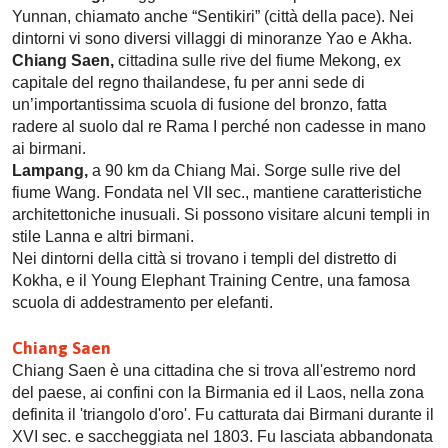
Yunnan, chiamato anche “Sentikiri” (città della pace). Nei
dintorni vi sono diversi villaggi di minoranze Yao e Akha.
Chiang Saen,
cittadina sulle rive del fiume Mekong, ex
capitale del regno thailandese, fu per anni sede di
un’importantissima scuola di fusione del bronzo, fatta
radere al suolo dal re Rama I perché non cadesse in mano
ai birmani.
Lampang,
a 90 km da Chiang Mai. Sorge sulle rive del
fiume Wang. Fondata nel VII sec., mantiene caratteristiche
architettoniche inusuali. Si possono visitare alcuni templi in
stile Lanna e altri birmani.
Nei dintorni della città si trovano i templi del distretto di
Kokha, e il Young Elephant Training Centre, una famosa
scuola di addestramento per elefanti.
Chiang Saen
Chiang Saen è una cittadina che si trova all'estremo nord
del paese, ai confini con la Birmania ed il Laos, nella zona
definita il 'triangolo d'oro'. Fu catturata dai Birmani durante il
XVI sec. e saccheggiata nel 1803. Fu lasciata abbandonata