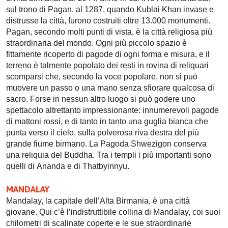
sul trono di Pagan, al 1287, quando Kublai Khan invase e
distrusse la città, furono costruiti oltre 13.000 monumenti.
Pagan, secondo molti punti di vista, è la città religiosa più
straordinaria del mondo. Ogni più piccolo spazio è
fittamente ricoperto di pagode di ogni forma e misura, e il
terreno è talmente popolato dei resti in rovina di reliquari
scomparsi che, secondo la voce popolare, non si può
muovere un passo o una mano senza sfiorare qualcosa di
sacro. Forse in nessun altro luogo si può godere uno
spettacolo altrettanto impressionante: innumerevoli pagode
di mattoni rossi, e di tanto in tanto una guglia bianca che
punta verso il cielo, sulla polverosa riva destra del più
grande fiume birmano. La Pagoda Shwezigon conserva
una reliquia del Buddha. Tra i templi i più importanti sono
quelli di Ananda e di Thatbyinnyu.
MANDALAY
Mandalay, la capitale dell’Alta Birmania, è una città
giovane. Qui c’è l’indistruttibile collina di Mandalay, coi suoi
chilometri di scalinate coperte e le sue straordinarie