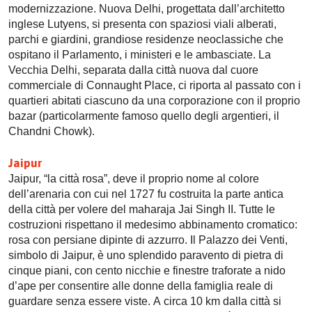
modernizzazione. Nuova Delhi, progettata dall’architetto
inglese Lutyens, si presenta con spaziosi viali alberati,
parchi e giardini, grandiose residenze neoclassiche che
ospitano il Parlamento, i ministeri e le ambasciate. La
Vecchia Delhi, separata dalla città nuova dal cuore
commerciale di Connaught Place, ci riporta al passato con i
quartieri abitati ciascuno da una corporazione con il proprio
bazar (particolarmente famoso quello degli argentieri, il
Chandni Chowk).
Jaipur
Jaipur, “la città rosa”, deve il proprio nome al colore
dell’arenaria con cui nel 1727 fu costruita la parte antica
della città per volere del maharaja Jai Singh II. Tutte le
costruzioni rispettano il medesimo abbinamento cromatico:
rosa con persiane dipinte di azzurro. Il Palazzo dei Venti,
simbolo di Jaipur, è uno splendido paravento di pietra di
cinque piani, con cento nicchie e finestre traforate a nido
d’ape per consentire alle donne della famiglia reale di
guardare senza essere viste. A circa 10 km dalla città si