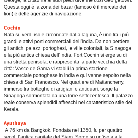
George, la cittadina ai suoi piedi divenne così Georgetown.
Questa oggi è la zona dei bazar (famoso è il mercato dei
fiori) e delle agenzie di navigazione.
Cochin
Nata su verdi isole circondate dalla laguna, è uno tra i più
grandi e attivi porti commerciali dell’India. Da non perdere
gli antichi palazzi portoghesi, le ville coloniali, la Sinagoga
e la più antica chiesa dell’India. Fort Cochin si erge su di
una stretta penisola, e rappresenta la parte vecchia della
città: Vasco de Gama vi stabilì la prima stazione
commerciale portoghese in India e qui venne sepolto nella
chiesa di San Francesco. Nel quartiere di Mattancherry,
immerso tra botteghe di artigiani e antiquari, sorge la
Sinagoga sormontata da una torre settecentesca. Il palazzo
reale conserva splendidi affreschi nel caratteristico stile del
Kerala.
Ayuthaya
A 76 km da Bangkok. Fondata nel 1350, fu per quattro
secoli l’antica capitale del Siam. Sorge su un’isola alla