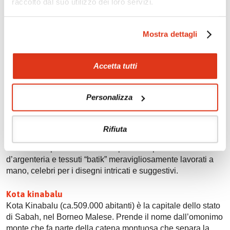
colonia musulmana chiamata May Nilad sulle rive del fiume
raccolto dal suo utilizzo dei loro servizi.
Pasig nella sede del governo coloniale spagnolo che
controllò le Filippine per 333 anni. Da non perdere il centro
Mostra dettagli
storico risalente al XVI sec., racchiuso da mura fortificate.
(vd. escursioni da Manila).
Accetta tutti
Kota Bharu
Situata sulla costa orientale della penisola, è una città
molto tranquilla dove nacquero le più magiche creazioni
Personalizza
dell’artigianato e della tradizione culturale malese: gli
aquiloni giganti, la filatura su rocchetti speciali e il teatrino
delle ombre, magistralmente eseguiti dalle abili mani degli
Rifiuta
artisti locali.Ci si può immergere nei numerosi e vivaci
mercati all’aperto dove trovare piccoli capolavori
d’argenteria e tessuti “batik” meravigliosamente lavorati a
mano, celebri per i disegni intricati e suggestivi.
Kota kinabalu
Kota Kinabalu (ca.509.000 abitanti) è la capitale dello stato
di Sabah, nel Borneo Malese. Prende il nome dall’omonimo
monte che fa parte della catena montuosa che separa la