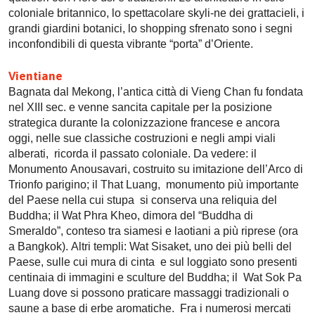
coloniale britannico, lo spettacolare skyli-ne dei grattacieli, i
grandi giardini botanici, lo shopping sfrenato sono i segni
inconfondibili di questa vibrante “porta” d’Oriente.
Vientiane
Bagnata dal Mekong, l’antica città di Vieng Chan fu fondata
nel XIII sec. e venne sancita capitale per la posizione
strategica durante la colonizzazione francese e ancora
oggi, nelle sue classiche costruzioni e negli ampi viali
alberati, ricorda il passato coloniale. Da vedere: il
Monumento Anousavari, costruito su imitazione dell’Arco di
Trionfo parigino; il That Luang, monumento più importante
del Paese nella cui stupa si conserva una reliquia del
Buddha; il Wat Phra Kheo, dimora del “Buddha di
Smeraldo”, conteso tra siamesi e laotiani a più riprese (ora
a Bangkok). Altri templi: Wat Sisaket, uno dei più belli del
Paese, sulle cui mura di cinta e sul loggiato sono presenti
centinaia di immagini e sculture del Buddha; il Wat Sok Pa
Luang dove si possono praticare massaggi tradizionali o
saune a base di erbe aromatiche. Fra i numerosi mercati