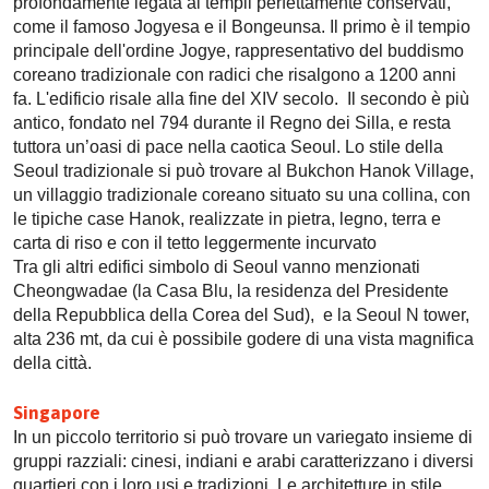
profondamente legata ai templi perfettamente conservati,
come il famoso Jogyesa e il Bongeunsa. Il primo è il tempio
principale dell'ordine Jogye, rappresentativo del buddismo
coreano tradizionale con radici che risalgono a 1200 anni
fa. L'edificio risale alla fine del XIV secolo. Il secondo è più
antico, fondato nel 794 durante il Regno dei Silla, e resta
tuttora un’oasi di pace nella caotica Seoul. Lo stile della
Seoul tradizionale si può trovare al Bukchon Hanok Village,
un villaggio tradizionale coreano situato su una collina, con
le tipiche case Hanok, realizzate in pietra, legno, terra e
carta di riso e con il tetto leggermente incurvato
Tra gli altri edifici simbolo di Seoul vanno menzionati
Cheongwadae (la Casa Blu, la residenza del Presidente
della Repubblica della Corea del Sud), e la Seoul N tower,
alta 236 mt, da cui è possibile godere di una vista magnifica
della città.
Singapore
In un piccolo territorio si può trovare un variegato insieme di
gruppi razziali: cinesi, indiani e arabi caratterizzano i diversi
quartieri con i loro usi e tradizioni. Le architetture in stile