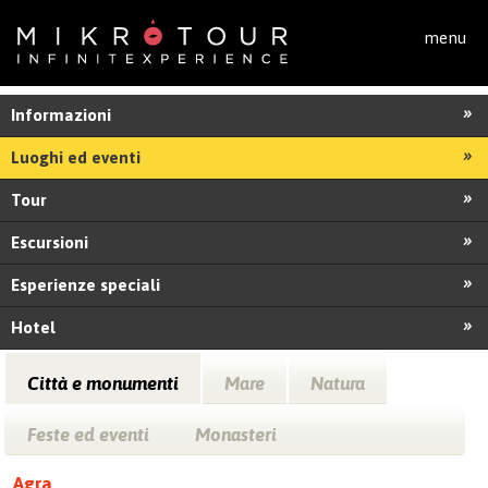
Salta al contenuto principale
menu
Informazioni
Luoghi ed eventi
Tour
Escursioni
Esperienze speciali
Hotel
Città e monumenti
Mare
Natura
Feste ed eventi
Monasteri
Agra