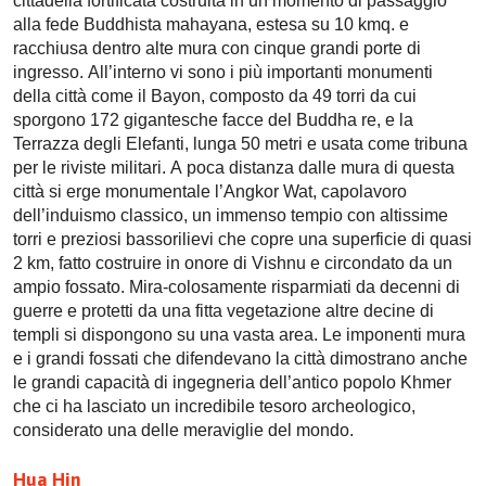
cittadella fortificata costruita in un momento di passaggio
alla fede Buddhista mahayana, estesa su 10 kmq. e
racchiusa dentro alte mura con cinque grandi porte di
ingresso. All’interno vi sono i più importanti monumenti
della città come il Bayon, composto da 49 torri da cui
sporgono 172 gigantesche facce del Buddha re, e la
Terrazza degli Elefanti, lunga 50 metri e usata come tribuna
per le riviste militari. A poca distanza dalle mura di questa
città si erge monumentale l’Angkor Wat, capolavoro
dell’induismo classico, un immenso tempio con altissime
torri e preziosi bassorilievi che copre una superficie di quasi
2 km, fatto costruire in onore di Vishnu e circondato da un
ampio fossato. Mira-colosamente risparmiati da decenni di
guerre e protetti da una fitta vegetazione altre decine di
templi si dispongono su una vasta area. Le imponenti mura
e i grandi fossati che difendevano la città dimostrano anche
le grandi capacità di ingegneria dell’antico popolo Khmer
che ci ha lasciato un incredibile tesoro archeologico,
considerato una delle meraviglie del mondo.
Hua Hin