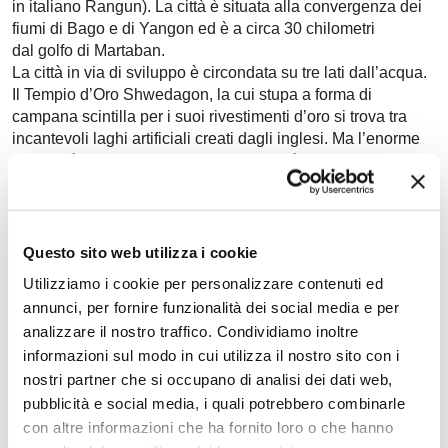
in italiano Rangun). La città è situata alla convergenza dei
fiumi di Bago e di Yangon ed è a circa 30 chilometri
dal golfo di Martaban.
La città in via di sviluppo è circondata su tre lati dall’acqua.
Il Tempio d’Oro Shwedagon, la cui stupa a forma di
campana scintilla per i suoi rivestimenti d’oro si trova tra
incantevoli laghi artificiali creati dagli inglesi. Ma l’enorme
pagoda è ben lungi dall’esaurire tutto ciò che val la pena di
vedere nella capitale. Chi riuscirà a guardare oltre lo
sfacelo degli edifici coloniali di Rangoon (sembra che poco
o quasi nulla sia stato restaurato, o anche solo riverniciato
da quando gli inglesi se ne andarono nel 1948) scoprirà il
Questo sito web utilizza i cookie
fascino di una città cosmopolita del XX sec., con tranquilli
Utilizziamo i cookie per personalizzare contenuti ed
viali alberati a tre corsie e una popolazione cordiale e
annunci, per fornire funzionalità dei social media e per
allegra.
analizzare il nostro traffico. Condividiamo inoltre
informazioni sul modo in cui utilizza il nostro sito con i
Manila
nostri partner che si occupano di analisi dei dati web,
Manila, capitale delle Filippine, è situata sulla costa est
pubblicità e social media, i quali potrebbero combinarle
della baia di Manila sulla più grande delle isole delle
Filippine, Luzón. Manila nacque nel XVI sec. da una
con altre informazioni che ha fornito loro o che hanno