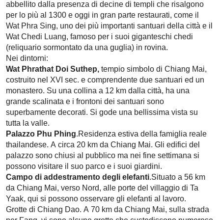
abbellito dalla presenza di decine di templi che risalgono
per lo più al 1300 e oggi in gran parte restaurati, come il
Wat Phra Sing, uno dei più importanti santuari della città e il
Wat Chedi Luang, famoso per i suoi giganteschi chedi
(reliquario sormontato da una guglia) in rovina.
Nei dintorni:
Wat Phrathat Doi Suthep,
tempio simbolo di Chiang Mai,
costruito nel XVI sec. e comprendente due santuari ed un
monastero. Su una collina a 12 km dalla città, ha una
grande scalinata e i frontoni dei santuari sono
superbamente decorati. Si gode una bellissima vista su
tutta la valle.
Palazzo Phu Phing
.Residenza estiva della famiglia reale
thailandese. A circa 20 km da Chiang Mai. Gli edifici del
palazzo sono chiusi al pubblico ma nei fine settimana si
possono visitare il suo parco e i suoi giardini.
Campo di addestramento degli elefanti
.Situato a 56 km
da Chiang Mai, verso Nord, alle porte del villaggio di Ta
Yaak, qui si possono osservare gli elefanti al lavoro.
Grotte di Chiang Dao. A 70 km da Chiang Mai, sulla strada