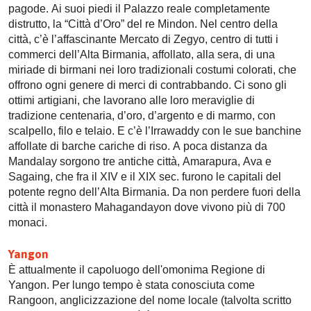
pagode. Ai suoi piedi il Palazzo reale completamente
distrutto, la “Città d’Oro” del re Mindon. Nel centro della
città, c’è l’affascinante Mercato di Zegyo, centro di tutti i
commerci dell’Alta Birmania, affollato, alla sera, di una
miriade di birmani nei loro tradizionali costumi colorati, che
offrono ogni genere di merci di contrabbando. Ci sono gli
ottimi artigiani, che lavorano alle loro meraviglie di
tradizione centenaria, d’oro, d’argento e di marmo, con
scalpello, filo e telaio. E c’è l’Irrawaddy con le sue banchine
affollate di barche cariche di riso. A poca distanza da
Mandalay sorgono tre antiche città, Amarapura, Ava e
Sagaing, che fra il XIV e il XIX sec. furono le capitali del
potente regno dell’Alta Birmania. Da non perdere fuori della
città il monastero Mahagandayon dove vivono più di 700
monaci.
Yangon
È attualmente il capoluogo dell'omonima Regione di
Yangon. Per lungo tempo è stata conosciuta come
Rangoon, anglicizzazione del nome locale (talvolta scritto