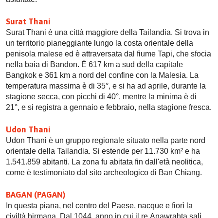
Surat Thani
Surat Thani è una città maggiore della Tailandia. Si trova in
un territorio pianeggiante lungo la costa orientale della
penisola malese ed è attraversata dal fiume Tapi, che sfocia
nella baia di Bandon. È 617 km a sud della capitale
Bangkok e 361 km a nord del confine con la Malesia. La
temperatura massima è di 35°, e si ha ad aprile, durante la
stagione secca, con picchi di 40°, mentre la minima è di
21°, e si registra a gennaio e febbraio, nella stagione fresca.
Udon Thani
Udon Thani è un gruppo regionale situato nella parte nord
orientale della Tailandia. Si estende per 11.730 km² e ha
1.541.859 abitanti. La zona fu abitata fin dall'età neolitica,
come è testimoniato dal sito archeologico di Ban Chiang.
BAGAN (PAGAN)
In questa piana, nel centro del Paese, nacque e fiorì la
civiltà birmana. Dal 1044, anno in cui il re Anawrahta salì