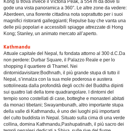
Kong si trova invece il Victoria Peak, a 554 m da dove si
gode una vista panoramica a 360°. Le altre zone da vedere:
Aberdeen, una fiorente cittadina nota soprattutto per i suoi
magnifici ristoranti galleggianti; Repulse bay che vanta una
delle più popolari e accessibili spiagge attrezzate di Hong
Kong; Stanley, un animato mercato all’aperto.
Kathmandu
Attuale capitale del Nepal, fu fondata attorno al 300 d.C.Da
non perdere: Durbar Square, il Palazzo Reale e per lo
shopping il quartiere di Thamel. Nei
dintornidavisitare:Bodhnath, il più grande stupa di tutto il
Nepal, s’innalza con la sua mole poderosa e austera
sottolineata dalla profondità degli occhi del Buddha dipinti
sui quattro lati della torre quadrangolare. I dintorni del
tempio sono costellati di case, botteghe e monasteri abitati
da monaci tibetani; Swayambunath, altro importante stupa
della valle di Kathmandu, è uno dei luoghi più importanti
del culto buddista in Nepal. Situato sulla cima di una verde
collina, domina Kathmandu,Pashupatinath, il più sacro dei
templi nepalesi dedicati a Shiva, sulle rive del fiume