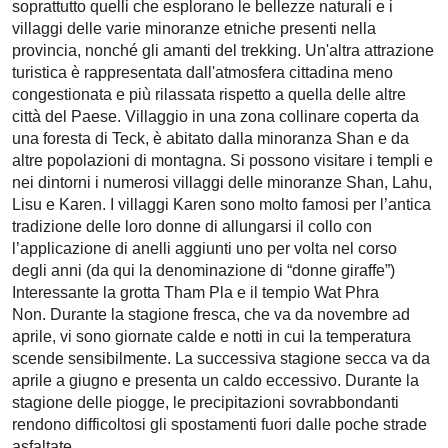
soprattutto quelli che esplorano le bellezze naturali e i
villaggi delle varie minoranze etniche presenti nella
provincia, nonché gli amanti del trekking. Un'altra attrazione
turistica è rappresentata dall'atmosfera cittadina meno
congestionata e più rilassata rispetto a quella delle altre
città del Paese. Villaggio in una zona collinare coperta da
una foresta di Teck, è abitato dalla minoranza Shan e da
altre popolazioni di montagna. Si possono visitare i templi e
nei dintorni i numerosi villaggi delle minoranze Shan, Lahu,
Lisu e Karen. I villaggi Karen sono molto famosi per l’antica
tradizione delle loro donne di allungarsi il collo con
l’applicazione di anelli aggiunti uno per volta nel corso
degli anni (da qui la denominazione di “donne giraffe”)
Interessante la grotta Tham Pla e il tempio Wat Phra
Non. Durante la stagione fresca, che va da novembre ad
aprile, vi sono giornate calde e notti in cui la temperatura
scende sensibilmente. La successiva stagione secca va da
aprile a giugno e presenta un caldo eccessivo. Durante la
stagione delle piogge, le precipitazioni sovrabbondanti
rendono difficoltosi gli spostamenti fuori dalle poche strade
asfaltate.