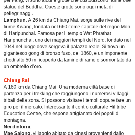
per Fang, vi sono alcune grotte che custodiscono numerose
statue del Buddha. Queste grotte sono oggi meta di
pellegrinaggi.
Lamphun.
A 26 km da Chiang Mai, sorge sulle rive del
fiume Kwang, fondata nel 660 come capitale del regno Mon
di Haripunchai. Famosa per il tempio Wat Phrathat
Hariphunchai, uno dei maggiori templi del Nord, fondato nel
1044 nel luogo dove sorgeva il palazzo reale. Si trova un
gigantesco gong di bronzo fuso, del 1860, e un imponente
chedi alto 50 m ricoperto da lamine di rame e sormontato da
un ombrello d’oro.
Chiang Rai
A 180 km da Chiang Mai. Una moderna città base di
partenza per i trekking che raggiungono i numerosi villaggi
tribali della zona. Si possono visitare i templi oppure fare un
giro per il mercato. Interessante il centro culturale Hilltribe
Education Centre, che espone artigianato dei popoli di
montagna.
Nei dintorni:
Mae Salong,
villaggio abitato da cinesi provenienti dallo