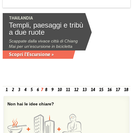
THAILANDIA
Templi, paesaggi e tribù
a due ruote
Scappate dalla vivace città di Chiang
Mai per un'escursione in bicicletta
Scopri l'Escursione »
1
2
3
4
5
6
7
8
9
10
11
12
13
14
15
16
17
18
Non hai le idee chiare?