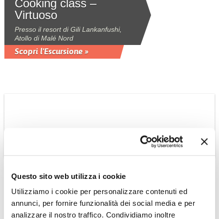
Cooking class –
Virtuoso
Presso il resort di Gili Lankanfushi,
Atollo di Malé Nord
Scopri l'Escursione »
SRI LANKA
Trekking ed
Questo sito web utilizza i cookie
escursionismo a Ella
Utilizziamo i cookie per personalizzare contenuti ed
Rock
annunci, per fornire funzionalità dei social media e per
sulle orme di Re Ravana un facile
analizzare il nostro traffico. Condividiamo inoltre