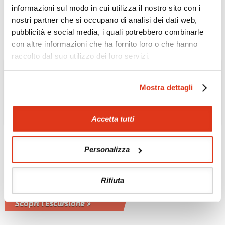
trekking di circa tre ore
informazioni sul modo in cui utilizza il nostro sito con i
Scopri l'Escursione »
nostri partner che si occupano di analisi dei dati web,
pubblicità e social media, i quali potrebbero combinarle
con altre informazioni che ha fornito loro o che hanno
raccolto dal suo utilizzo dei loro servizi.
Mostra dettagli
Accetta tutti
THAILANDIA
In viaggio con il proprio
Personalizza
spirito
Esperienza come strumento per
Rifiuta
bilanciare lo stato fisico, mentale ed
emotivo di chi la pratica
Scopri l'Escursione »