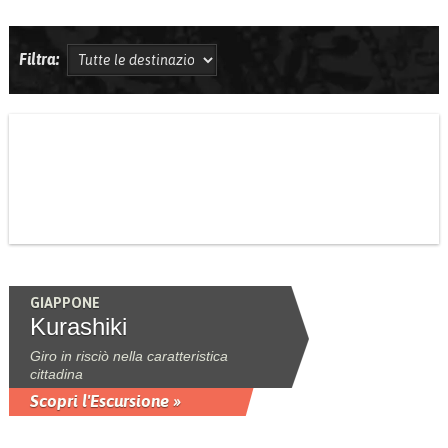
Filtra:
GIAPPONE
Kurashiki
Giro in risciò nella caratteristica
cittadina
Scopri l'Escursione »