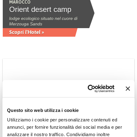
MAROCCO
Orient desert camp
lodge ecologico situato nel cuore di
Merzouga Sands
Scopri l'Hotel »
Questo sito web utilizza i cookie
MAROCCO
Kasbah Tamadot 5*
Utilizziamo i cookie per personalizzare contenuti ed
annunci, per fornire funzionalità dei social media e per
Virtuoso hotel 5* situato ad Asni ai piedi
delle montagne dell'Atlante 40km da
analizzare il nostro traffico. Condividiamo inoltre