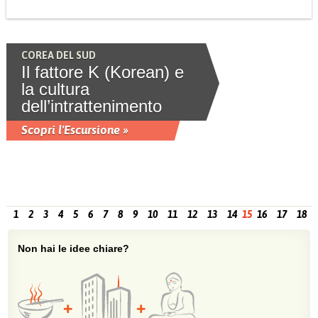
COREA DEL SUD
Il fattore K (Korean) e
la cultura
dell’intrattenimento
Scopri l'Escursione »
1
2
3
4
5
6
7
8
9
10
11
12
13
14
15
16
17
18
Non hai le idee chiare?