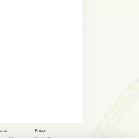
sola
Prezzi
o pratiche
Contatti