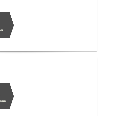
di
ende
.