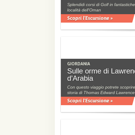
Splendidi corsi di Golf in fantastiche
località dell'Oman
Scopri l'Escursione »
GIORDANIA
Sulle orme di Lawren
d’Arabia
Con questo viaggio potrete scoprire
storia di Thomas Edward Lawrence
Scopri l'Escursione »