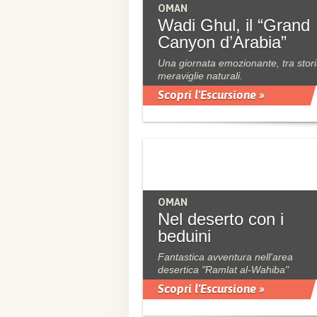
OMAN
Wadi Ghul, il “Grand
Canyon d’Arabia”
Una giornata emozionante, tra stori
meraviglie naturali.
Scopri l'Escursione »
OMAN
Nel deserto con i
beduini
Fantastica avventura nell'area
desertica "Ramlat al-Wahiba"
Scopri l'Escursione »