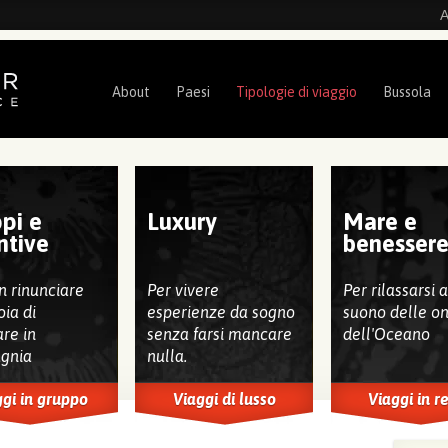
A
About
Paesi
Tipologie di viaggio
Bussola
pi e
Luxury
Mare e
ntive
benesser
n rinunciare
Per vivere
Per rilassarsi 
oia di
esperienze da sogno
suono delle o
are in
senza farsi mancare
dell'Oceano
gnia
nulla.
gi in gruppo
Viaggi di lusso
Viaggi in r