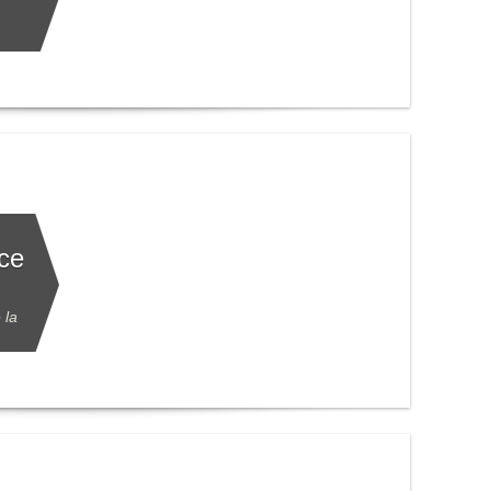
ce
 la