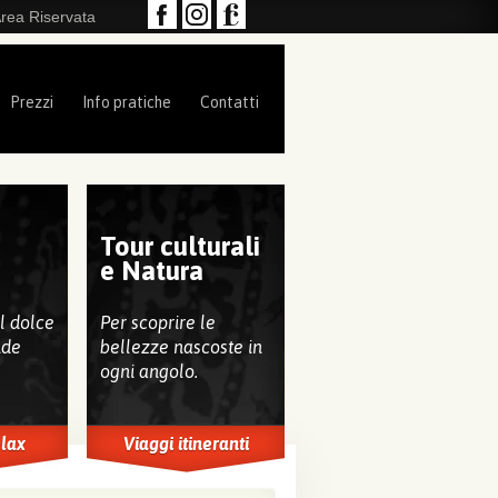
rea Riservata
Prezzi
Info pratiche
Contatti
Tour culturali
e
e Natura
al dolce
Per scoprire le
nde
bellezze nascoste in
ogni angolo.
elax
Viaggi itineranti