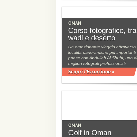
OMAN
Corso fotografico, tra
wadi e deserto
Un emozionante viaggio attraverso 
località panoramiche più importanti
paese con Abdullah Al Shuhi, uno d
migliori fotografi professionisti
Scopri l'Escursione »
OMAN
Golf in Oman