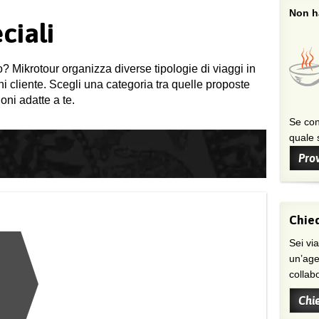
Non ha
ciali
o? Mikrotour organizza diverse tipologie di viaggi in
gni cliente. Scegli una categoria tra quelle proposte
oni adatte a te.
Se con
quale s
Prov
Chied
Sei viaggiatore/trice che non trova
un’age
collab
Chi