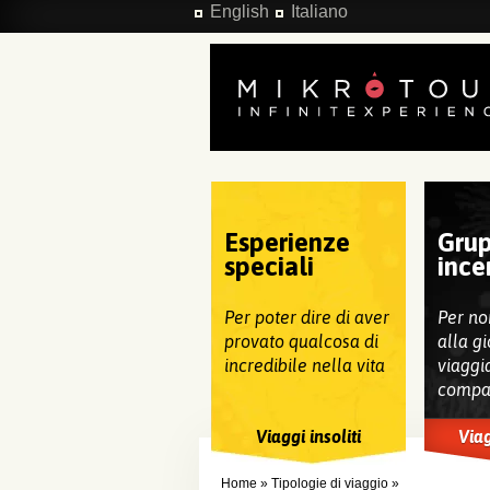
Salta al contenuto principale
English
Italiano
Esperienze
Grup
speciali
ince
Per poter dire di aver
Per no
provato qualcosa di
alla gi
incredibile nella vita
viaggi
compa
Viaggi insoliti
Viag
Home
»
Tipologie di viaggio
»