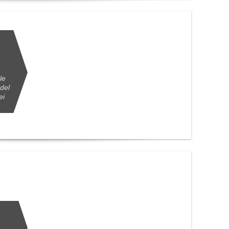
le
 del
ei