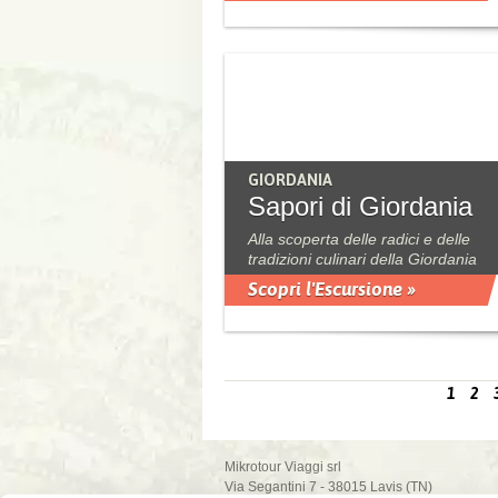
GIORDANIA
Sapori di Giordania
Alla scoperta delle radici e delle
tradizioni culinari della Giordania
Scopri l'Escursione »
1
2
Mikrotour Viaggi srl
Via Segantini 7 - 38015 Lavis (TN)