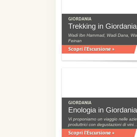
GIORDANIA
Trekking in Giordania
Wadi Ibn Hammad, Wadi Dana, Wa
Feinan
Scopri l'Escursione »
GIORDANIA
Enologia in Giordania
Vi proponiamo un viaggio nelle azi
produttrici con degustazioni di vini..
Scopri l'Escursione »