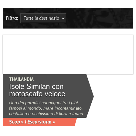
Filtra:
THAILANDIA
Isole Similan con
motoscafo veloce
Uno dei paradisi subacquei tra i pià¹
famosi al mondo, mare incontaminato,
cristallino e ricchissimo di flora e fauna
Scopri l'Escursione »