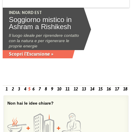
INDIA: NORD EST
Soggiorno mistico in
Ashram a Rishikesh
Il luogo ideale per riprendere contatto
con la natura e per rigenerare le
proprie energie
Scopri l'Escursione »
1
2
3
4
5
6
7
8
9
10
11
12
13
14
15
16
17
18
Non hai le idee chiare?