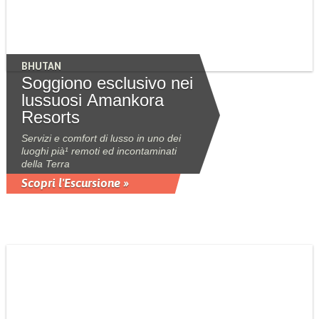
BHUTAN
Soggiono esclusivo nei
lussuosi Amankora
Resorts
Servizi e comfort di lusso in uno dei
luoghi pià¹ remoti ed incontaminati
della Terra
Scopri l'Escursione »