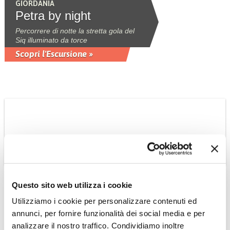
GIORDANIA
Petra by night
Percorrere di notte la stretta gola del
Siq illuminato da torce
Scopri l'Escursione »
THAILANDIA
Phuket: crociera al
Questo sito web utilizza i cookie
tramonto con cena
Utilizziamo i cookie per personalizzare contenuti ed
nella baia di Phang Nga
annunci, per fornire funzionalità dei social media e per
crociera a bordo di una giunca cinese
analizzare il nostro traffico. Condividiamo inoltre