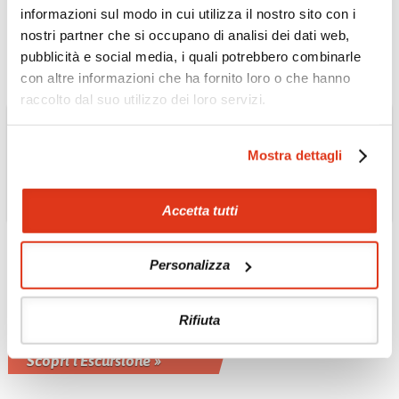
tradizionale
informazioni sul modo in cui utilizza il nostro sito con i
Scopri l'Escursione »
nostri partner che si occupano di analisi dei dati web,
pubblicità e social media, i quali potrebbero combinarle
con altre informazioni che ha fornito loro o che hanno
raccolto dal suo utilizzo dei loro servizi.
Mostra dettagli
Accetta tutti
VIETNAM
Rafting, bicicletta,
mountain bike, pesca e
Personalizza
snorkeling da Nha
Trang
Rifiuta
Per gli amanti dello sport
Scopri l'Escursione »