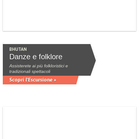
BHUTAN
Danze e folklore
Assisterete ai più folkloristici e
tradizionali spettacoli
Scopri l'Escursione »