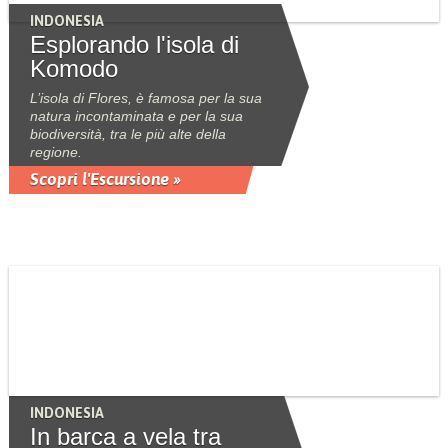
INDONESIA
Esplorando l'isola di
Komodo
L’isola di Flores, è famosa per la sua
natura incontaminata e per la sua
biodiversità, tra le più alte della
regione.
Scopri l'Escursione »
INDONESIA
In barca a vela tra