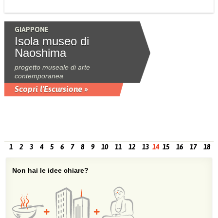
GIAPPONE
Isola museo di
Naoshima
progetto museale di arte
contemporanea
Scopri l'Escursione »
1
2
3
4
5
6
7
8
9
10
11
12
13
14
15
16
17
18
Non hai le idee chiare?