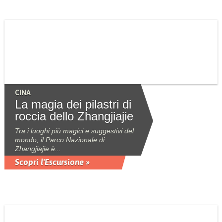
CINA
La magia dei pilastri di
roccia dello Zhangjiajie
Tra i luoghi più magici e suggestivi del
mondo, il Parco Nazionale di
Zhangjiajie è...
Scopri l'Escursione »