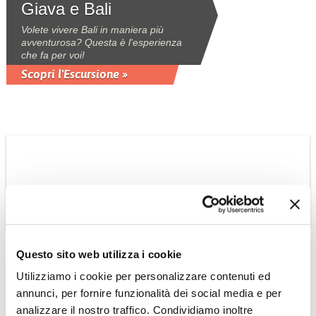
Giava e Bali
Volete vivere Bali in maniera più
avventurosa? Questa è l'esperienza
che fa per voi!
Scopri l'Escursione »
INDONESIA
In Yacht con
Questo sito web utilizza i cookie
l'avventuriero
Utilizziamo i cookie per personalizzare contenuti ed
annunci, per fornire funzionalità dei social media e per
Lawrence Blair a bordo di uno yacht
privato vi accompagnerà alla scoperta
analizzare il nostro traffico. Condividiamo inoltre