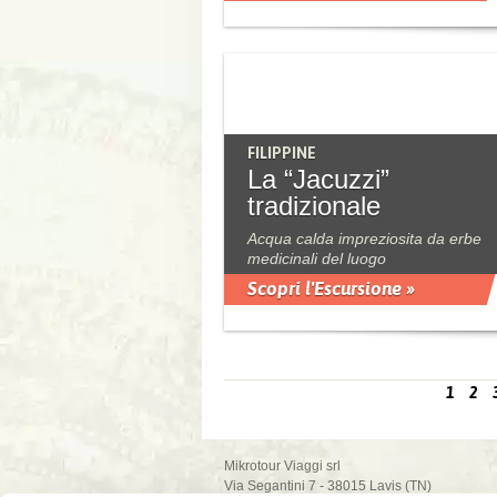
FILIPPINE
La “Jacuzzi”
tradizionale
Acqua calda impreziosita da erbe
medicinali del luogo
Scopri l'Escursione »
1
2
Mikrotour Viaggi srl
Via Segantini 7 - 38015 Lavis (TN)