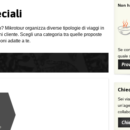
Non ha
ciali
o? Mikrotour organizza diverse tipologie di viaggi in
gni cliente. Scegli una categoria tra quelle proposte
oni adatte a te.
Se con
quale s
Prov
Chied
Sei viaggiatore/trice che non trova
un’age
collab
Chi
o