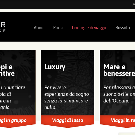
A
About
Paesi
Tipologie di viaggio
Bussola
pi e
Luxury
Mare e
ntive
benesser
n rinunciare
Per vivere
Per rilassarsi 
oia di
esperienze da sogno
suono delle o
are in
senza farsi mancare
dell'Oceano
gnia
nulla.
gi in gruppo
Viaggi di lusso
Viaggi in r