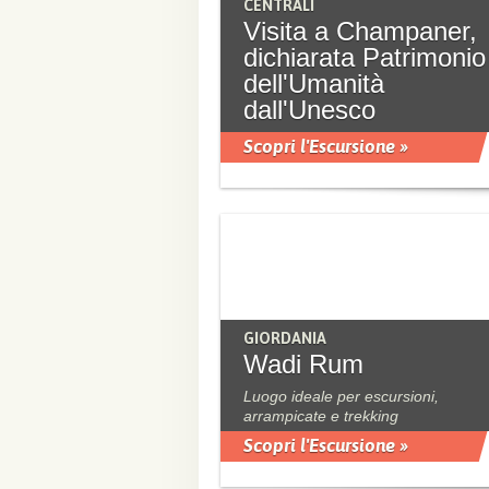
CENTRALI
Visita a Champaner,
dichiarata Patrimonio
dell'Umanità
dall'Unesco
Scopri l'Escursione »
GIORDANIA
Wadi Rum
Luogo ideale per escursioni,
arrampicate e trekking
Scopri l'Escursione »