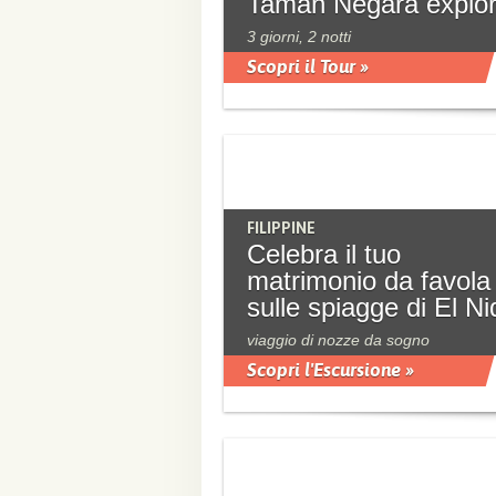
Taman Negara explor
3 giorni, 2 notti
Scopri il Tour »
FILIPPINE
Celebra il tuo
matrimonio da favola
sulle spiagge di El Ni
viaggio di nozze da sogno
Scopri l'Escursione »