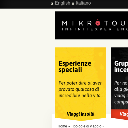
Salta al contenuto principale
English
Italiano
Esperienze
Grup
speciali
ince
Per poter dire di aver
Per no
provato qualcosa di
alla gi
incredibile nella vita
viaggi
compa
Viaggi insoliti
Viag
Home
»
Tipologie di viaggio
»