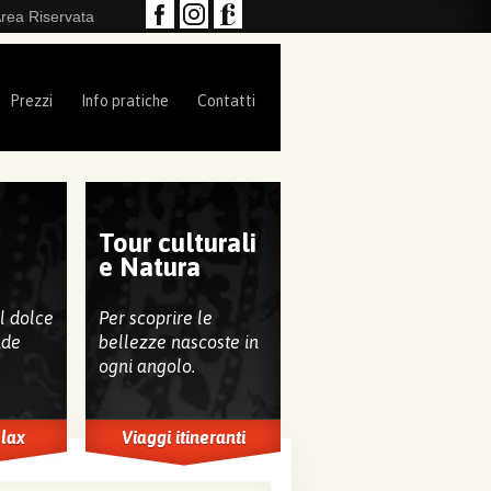
rea Riservata
Prezzi
Info pratiche
Contatti
Tour culturali
e
e Natura
al dolce
Per scoprire le
nde
bellezze nascoste in
ogni angolo.
elax
Viaggi itineranti