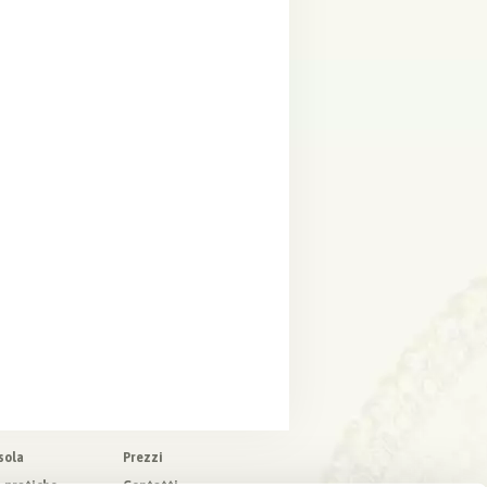
sola
Prezzi
o pratiche
Contatti