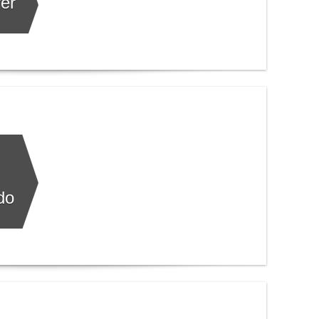
er
do