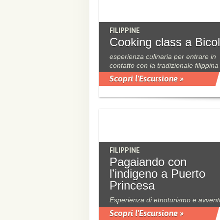
FILIPPINE
Cooking class a Bicol
esperienza culinaria per entrare in
contatto con la tradizionale filippina
Scopri l'Escursione »
FILIPPINE
Pagaiando con
l’indigeno a Puerto
Princesa
Esperienza di etnoturismo e avvent
Scopri l'Escursione »