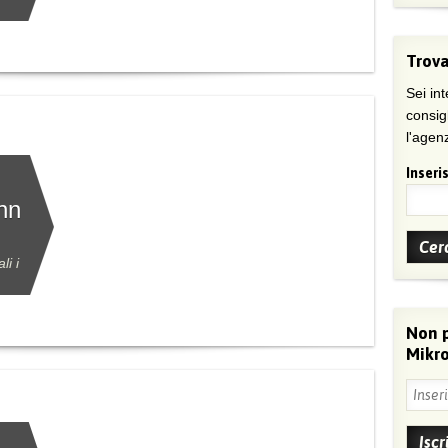
Trova
Sei int
consig
l'agenz
Inseris
ann
li i
Non 
Mikro