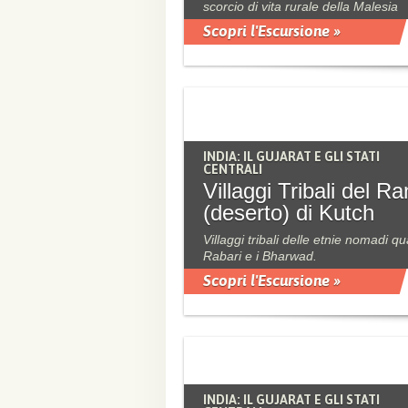
scorcio di vita rurale della Malesia
Scopri l'Escursione »
INDIA: IL GUJARAT E GLI STATI
CENTRALI
Villaggi Tribali del R
(deserto) di Kutch
Villaggi tribali delle etnie nomadi qua
Rabari e i Bharwad.
Scopri l'Escursione »
INDIA: IL GUJARAT E GLI STATI