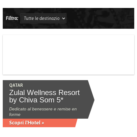
Filtra:
QATAR
Zulal Wellness Resort
by Chiva Som 5*
Dedicato al benessere e remise en
forme
Scopri l'Hotel »