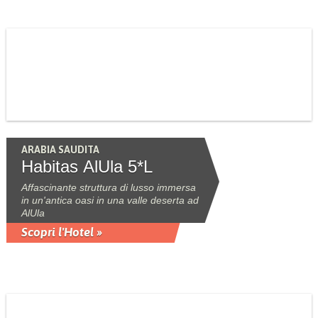
ARABIA SAUDITA
Habitas AlUla 5*L
Affascinante struttura di lusso immersa
in un'antica oasi in una valle deserta ad
AlUla
Scopri l'Hotel »