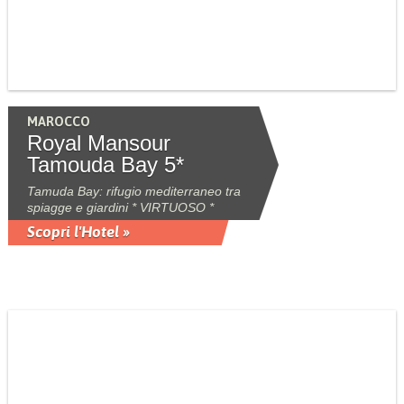
MAROCCO
Royal Mansour
Tamouda Bay 5*
Tamuda Bay: rifugio mediterraneo tra
spiagge e giardini * VIRTUOSO *
Scopri l'Hotel »