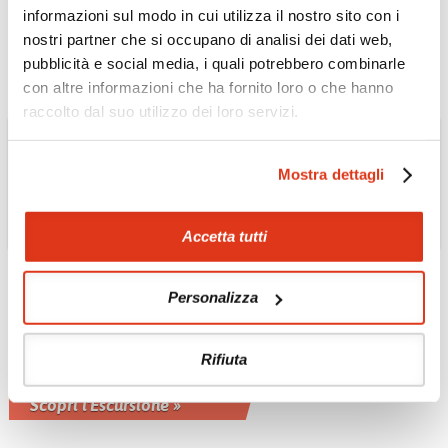
informazioni sul modo in cui utilizza il nostro sito con i
Scopri l'Escursione »
nostri partner che si occupano di analisi dei dati web,
pubblicità e social media, i quali potrebbero combinarle
con altre informazioni che ha fornito loro o che hanno
raccolto dal suo utilizzo dei loro servizi.
Mostra dettagli
Accetta tutti
Personalizza
MAROCCO
10 Esperienze culinarie
a spasso per la medina
Rifiuta
di Marrakech
Scopri l'Escursione »