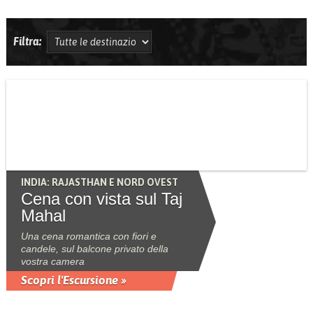
Filtra:
INDIA: RAJASTHAN E NORD OVEST
Cena con vista sul Taj
Mahal
Una cena romantica con fiori e
candele, sul balcone privato della
vostra camera
Scopri l'Escursione »