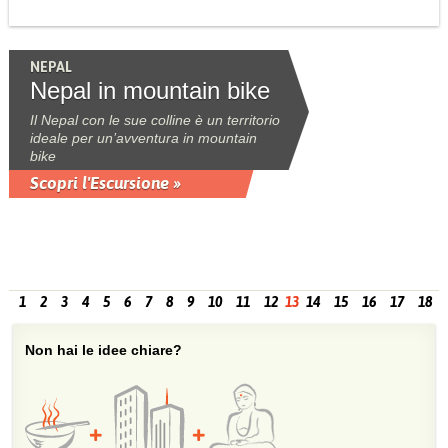
NEPAL
Nepal in mountain bike
Il Nepal con le sue colline è un territorio
ideale per un’avventura in mountain
bike
Scopri l'Escursione »
1
2
3
4
5
6
7
8
9
10
11
12
13
14
15
16
17
18
Non hai le idee chiare?