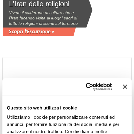
L'Iran delle religioni
Vivete il calderone di culture che è
l’Iran facendo visita ai luoghi sacri di
tutte le religioni presenti sul territorio
Scopri l'Escursione »
IRAN
Questo sito web utilizza i cookie
In camper sulle orme di
Utilizziamo i cookie per personalizzare contenuti ed
Ciro
annunci, per fornire funzionalità dei social media e per
Un lungo viaggio alla scoperta dell’Iran
analizzare il nostro traffico. Condividiamo inoltre