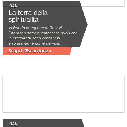
IRAN
La terra della
spiritualità
Visitando la regione di Razavi
Khorasan potrete conoscere quelli che
in Occidente sono conosciuti
erroneamente come dervishi
Scopri l'Escursione »
IRAN