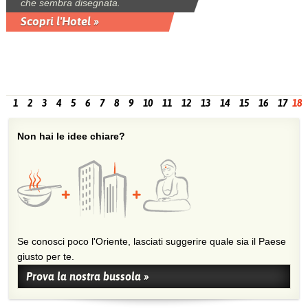
che sembra disegnata.
Scopri l'Hotel »
1
2
3
4
5
6
7
8
9
10
11
12
13
14
15
16
17
18
Non hai le idee chiare?
Se conosci poco l'Oriente, lasciati suggerire quale sia il Paese
giusto per te.
Prova la nostra bussola »