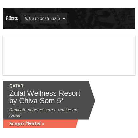
Filtra:
QATAR
Zulal Wellness Resort
by Chiva Som 5*
Dedicato al benessere e remise en
forme
Scopri l'Hotel »