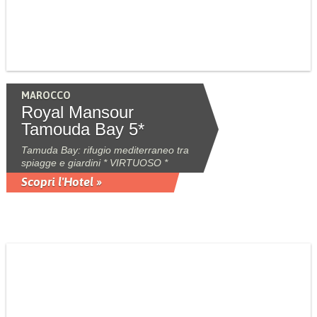
MAROCCO
Royal Mansour
Tamouda Bay 5*
Tamuda Bay: rifugio mediterraneo tra
spiagge e giardini * VIRTUOSO *
Scopri l'Hotel »