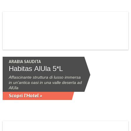
ARABIA SAUDITA
Habitas AlUla 5*L
Affascinante struttura di lusso immersa
in un'antica oasi in una valle deserta ad
AlUla
Scopri l'Hotel »