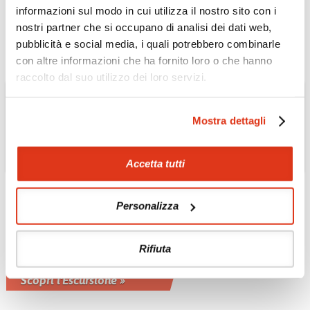
informazioni sul modo in cui utilizza il nostro sito con i
Scopri l'Escursione »
nostri partner che si occupano di analisi dei dati web,
pubblicità e social media, i quali potrebbero combinarle
con altre informazioni che ha fornito loro o che hanno
raccolto dal suo utilizzo dei loro servizi.
Mostra dettagli
Accetta tutti
Personalizza
MAROCCO
10 Esperienze culinarie
a spasso per la medina
Rifiuta
di Marrakech
Scopri l'Escursione »