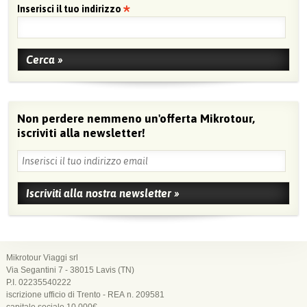
Inserisci il tuo indirizzo
Non perdere nemmeno un'offerta Mikrotour,
iscriviti alla newsletter!
Mikrotour Viaggi srl
Via Segantini 7 - 38015 Lavis (TN)
P.I. 02235540222
iscrizione ufficio di Trento - REA n. 209581