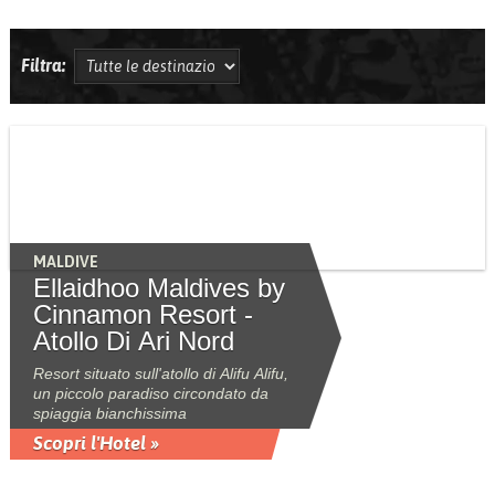
Filtra:
MALDIVE
Ellaidhoo Maldives by
Cinnamon Resort -
Atollo Di Ari Nord
Resort situato sull'atollo di Alifu Alifu,
un piccolo paradiso circondato da
spiaggia bianchissima
Scopri l'Hotel »