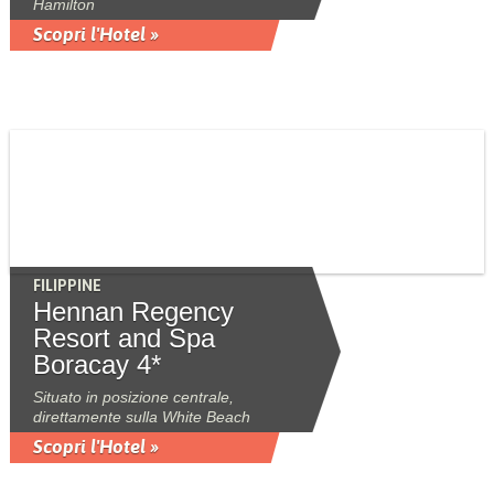
Hamilton
Scopri l'Hotel »
FILIPPINE
Hennan Regency
Resort and Spa
Boracay 4*
Situato in posizione centrale,
direttamente sulla White Beach
Scopri l'Hotel »