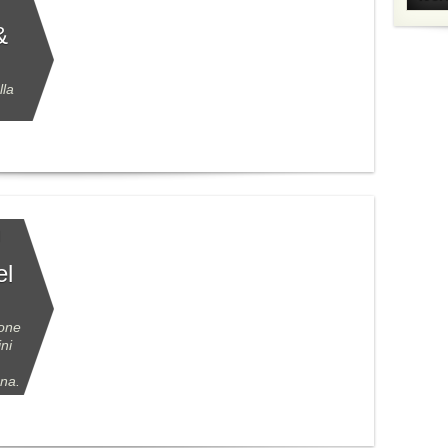
&
lla
M
el
ione
ini
ana.