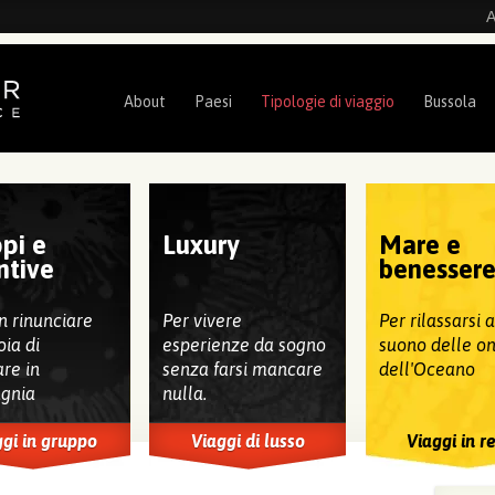
A
About
Paesi
Tipologie di viaggio
Bussola
pi e
Luxury
Mare e
ntive
benesser
n rinunciare
Per vivere
Per rilassarsi 
oia di
esperienze da sogno
suono delle o
are in
senza farsi mancare
dell'Oceano
gnia
nulla.
gi in gruppo
Viaggi di lusso
Viaggi in r