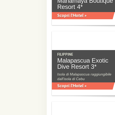
Mahamaya Boutique
Resort 4*
Scopri l'Hotel »
FILIPPINE
Malapascua Exotic
Dive Resort 3*
Isola di Malapascua raggiungibile
dall'isola di Cebu
Scopri l'Hotel »