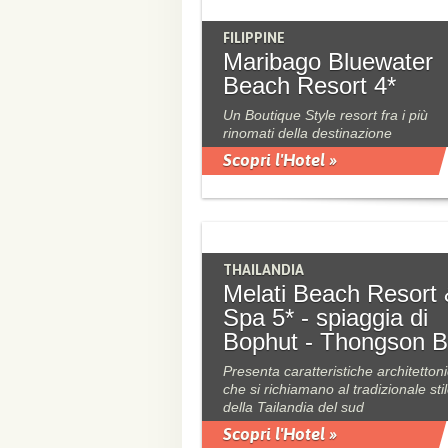
FILIPPINE
Maribago Bluewater
Beach Resort 4*
Un Boutique Style resort fra i più
rinomati della destinazione
Scopri l'Hotel »
THAILANDIA
Melati Beach Resort
Spa 5* - spiaggia di
Bophut - Thongson 
Presenta caratteristiche architetton
che si richiamano al tradizionale sti
della Tailandia del sud
Scopri l'Hotel »