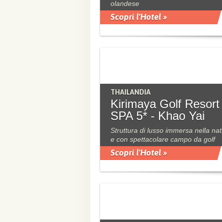
olandese
Scopri l'Hotel »
THAILANDIA
Kirimaya Golf Resort
SPA 5* - Khao Yai
Struttura di lusso immersa nella na
e con spettacolare campo da golf
Scopri l'Hotel »