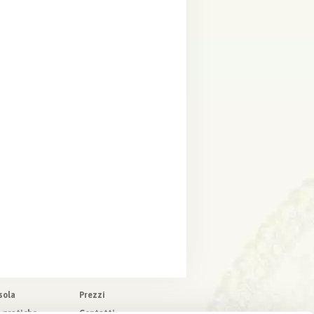
sola
Prezzi
o pratiche
Contatti