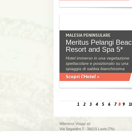
MALESIA PENINSULARE
Meritus Pelangi Bea
Resort and Spa 5*
Hotel immerso in una vegetazione
spettacolare e posizionato su una
spiaggia di sabbia bianchissima
Scopri l'Hotel »
1
2
3
4
5
6
7
8
9
1
Mikrotour Viaggi srl
Via Segantini 7 - 38015 Lavis (TN)