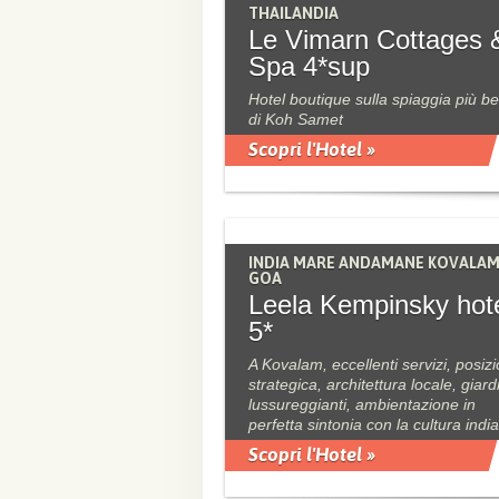
THAILANDIA
Le Vimarn Cottages 
Spa 4*sup
Hotel boutique sulla spiaggia più be
di Koh Samet
Scopri l'Hotel »
INDIA MARE ANDAMANE KOVALA
GOA
Leela Kempinsky hot
5*
A Kovalam, eccellenti servizi, posiz
strategica, architettura locale, giard
lussureggianti, ambientazione in
perfetta sintonia con la cultura indi
Scopri l'Hotel »