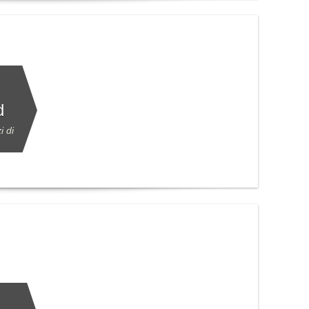
d
i di