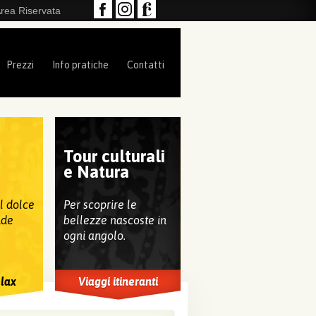
rea Riservata
Prezzi
Info pratiche
Contatti
Tour culturali
e
e Natura
al dolce
Per scoprire le
nde
bellezze nascoste in
ogni angolo.
elax
Viaggi itineranti