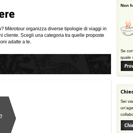
Non ha
ere
o? Mikrotour organizza diverse tipologie di viaggi in
gni cliente. Scegli una categoria tra quelle proposte
oni adatte a te.
Se con
quale s
Prov
Chied
Sei viaggiatore/trice che non trova
un’age
e
collab
Chi