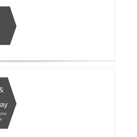
 &
Bay
iche
le