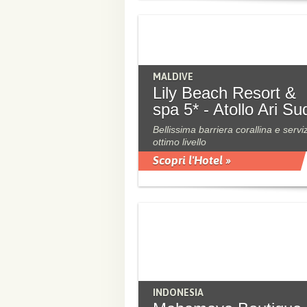
MALDIVE
Lily Beach Resort &
spa 5* - Atollo Ari Su
Bellissima barriera corallina e serviz
ottimo livello
Scopri l'Hotel »
INDONESIA