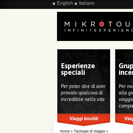
Salta al contenuto principale
English
Italiano
Esperienze
Grup
speciali
ince
Per poter dire di aver
Per no
provato qualcosa di
alla gi
incredibile nella vita
viaggi
compa
Viaggi insoliti
Viag
Home
»
Tipologie di viaggio
»