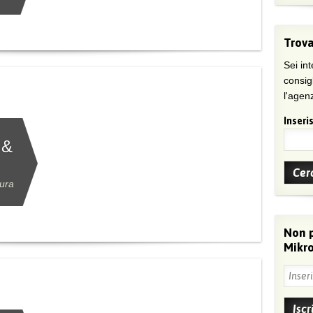
Trova
Sei int
consig
l'agenz
Inseris
 &
tura
Non 
Mikro