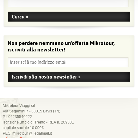
Non perdere nemmeno un'offerta Mikrotour,
iscriviti alla newsletter!
Mikrotour Viaggi srl
Via Segantini 7 - 38015 Lavis (TN)
P.I. 02235540222
iscrizione ufficio di Trento - REA n. 209581
capitale sociale 10.000€
PEC: mikrotour @ legalmail.it