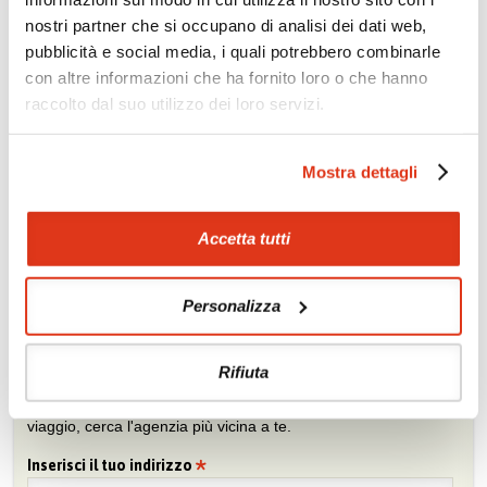
nostri partner che si occupano di analisi dei dati web,
Se conosci poco l'Oriente, lasciati suggerire quale sia il Paese
giusto per te.
pubblicità e social media, i quali potrebbero combinarle
con altre informazioni che ha fornito loro o che hanno
Prova la nostra bussola »
raccolto dal suo utilizzo dei loro servizi.
Mostra dettagli
Chiedi un preventivo
Sei viaggiatore/trice che non trova un’agenzia vicina o sei
agente e vuoi collaborare con noi?
Accetta tutti
Chiedi un preventivo
Personalizza
Trova l'agenzia più vicina
Rifiuta
Sei interessato ai nostri tour? Fatti consigliare da un agente di
viaggio, cerca l'agenzia più vicina a te.
Inserisci il tuo indirizzo