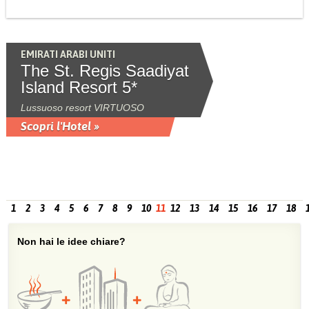
EMIRATI ARABI UNITI
The St. Regis Saadiyat
Island Resort 5*
Lussuoso resort VIRTUOSO
Scopri l'Hotel »
1
2
3
4
5
6
7
8
9
10
11
12
13
14
15
16
17
18
Non hai le idee chiare?