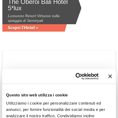
The Oberoi Bali Hotel
5*lux
Lussuoso Resort Virtuoso sulla
spiaggia di Seminyak
Scopri l'Hotel »
Questo sito web utilizza i cookie
Utilizziamo i cookie per personalizzare contenuti ed
INDONESIA
annunci, per fornire funzionalità dei social media e per
The Oberoi Lombok
analizzare il nostro traffico. Condividiamo inoltre
Hotel 5*lux