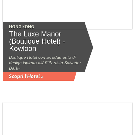
HONG KONG
The Luxe Manor
(Boutique Hotel) -
Kowloon
Boutique Hotel con arredamento di
design ispirato allâ€™artista Salvador
Dalà¬
Scopri l'Hotel »