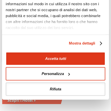
informazioni sul modo in cui utilizza il nostro sito con i
Scopri l'Hotel »
nostri partner che si occupano di analisi dei dati web,
pubblicità e social media, i quali potrebbero combinarle
con altre informazioni che ha fornito loro o che hanno
raccolto dal suo utilizzo dei loro servizi.
Mostra dettagli
Accetta tutti
Personalizza
THAILANDIA
The Paradise Boutique
Rifiuta
Beach Resort 4*
Scopri l'Hotel »