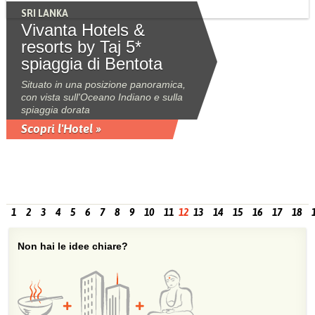
SRI LANKA
Vivanta Hotels &
resorts by Taj 5*
spiaggia di Bentota
Situato in una posizione panoramica,
con vista sull'Oceano Indiano e sulla
spiaggia dorata
Scopri l'Hotel »
1
2
3
4
5
6
7
8
9
10
11
12
13
14
15
16
17
18
Non hai le idee chiare?