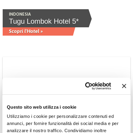
INDONESIA
Tugu Lombok Hotel 5*
Scopri l'Hotel »
INDONESIA
Questo sito web utilizza i cookie
Ubud Maya Resort &
Utilizziamo i cookie per personalizzare contenuti ed
Spa 5* Luxury
annunci, per fornire funzionalità dei social media e per
Si trova tra la valle del fiume Petanu e
analizzare il nostro traffico. Condividiamo inoltre