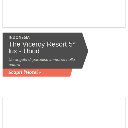
INDONESIA
The Viceroy Resort 5*
lux - Ubud
Un angolo di paradiso immerso nella
natura
Scopri l'Hotel »