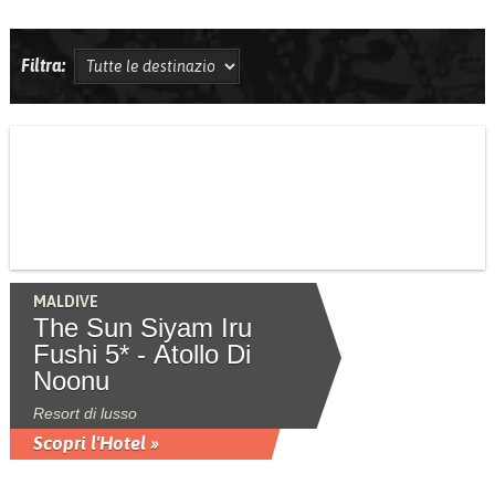
Filtra:
MALDIVE
The Sun Siyam Iru
Fushi 5* - Atollo Di
Noonu
Resort di lusso
Scopri l'Hotel »