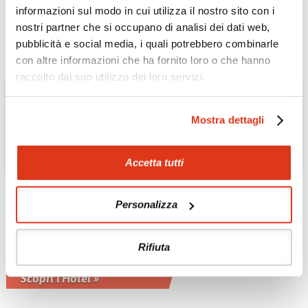
le risaie verdeggianti di Peliatan
informazioni sul modo in cui utilizza il nostro sito con i
Scopri l'Hotel »
nostri partner che si occupano di analisi dei dati web,
pubblicità e social media, i quali potrebbero combinarle
con altre informazioni che ha fornito loro o che hanno
raccolto dal suo utilizzo dei loro servizi.
Mostra dettagli
Accetta tutti
Personalizza
MALDIVE
Veligandu Island Resort
& Spa - atollo di Rasdu
Rifiuta
Un piccolo paradiso sul mare
Scopri l'Hotel »