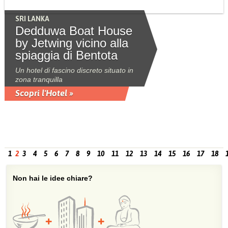
SRI LANKA
Dedduwa Boat House
by Jetwing vicino alla
spiaggia di Bentota
Un hotel di fascino discreto situato in
zona tranquilla
Scopri l'Hotel »
1
2
3
4
5
6
7
8
9
10
11
12
13
14
15
16
17
18
Non hai le idee chiare?