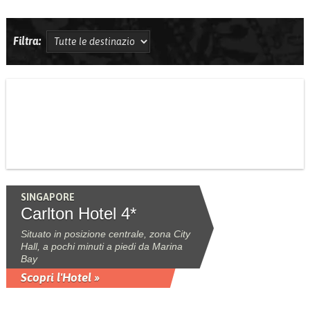
Filtra:
SINGAPORE
Carlton Hotel 4*
Situato in posizione centrale, zona City
Hall, a pochi minuti a piedi da Marina
Bay
Scopri l'Hotel »