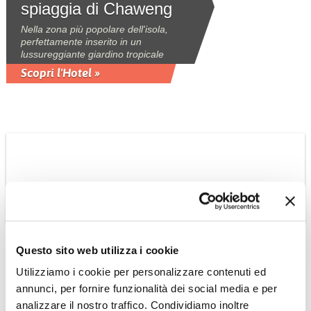
spiaggia di Chaweng
Nella zona più popolare dell'isola,
perfettamente inserito in un
lussureggiante giardino tropicale
Scopri l'Hotel »
VIETNAM
Questo sito web utilizza i cookie
Chen Sea Resort and
Utilizziamo i cookie per personalizzare contenuti ed
SPA 4*
annunci, per fornire funzionalità dei social media e per
Il resort è situato in una tranquilla baia
analizzare il nostro traffico. Condividiamo inoltre