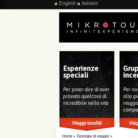
Salta al contenuto principale
English
Italiano
Esperienze
Grup
speciali
ince
Per poter dire di aver
Per no
provato qualcosa di
alla gi
incredibile nella vita
viaggi
compa
Viaggi insoliti
Viag
Home
»
Tipologie di viaggio
»