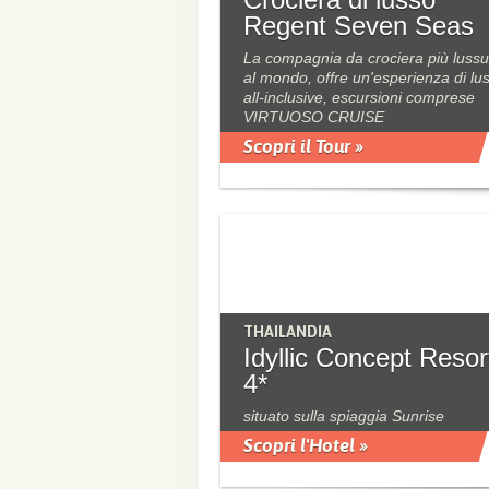
Regent Seven Seas
La compagnia da crociera più luss
al mondo, offre un'esperienza di lu
all-inclusive, escursioni comprese
VIRTUOSO CRUISE
Scopri il Tour »
THAILANDIA
Idyllic Concept Resor
4*
situato sulla spiaggia Sunrise
Scopri l'Hotel »