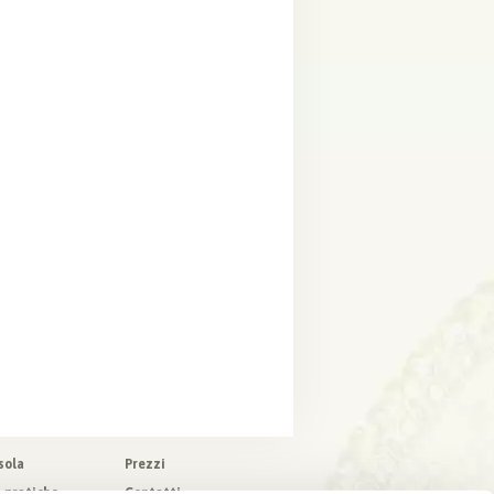
sola
Prezzi
o pratiche
Contatti