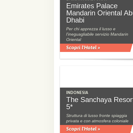
Emirates Palace
Mandarin Oriental Ab
Dhabi
Per chi apprezza il lusso e
l'ineguagliabile servizio Mandarin
Oriental
Scopri l'Hotel »
INDONESIA
The Sanchaya Resor
5*
Struttura di lusso fronte spiaggia
privata e con atmosfera coloniale
Scopri l'Hotel »