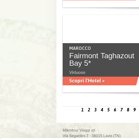
MAROCCO
Fairmont Taghazout
Bay 5*
Virtuoso
Scopri l'Hotel »
1
2
3
4
5
6
7
8
9
Mikrotour Viaggi srl
Via Segantini 7 - 38015 Lavis (TN)