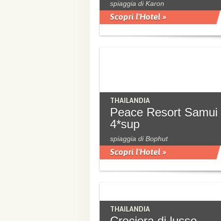
spiaggia di Karon
Scopri l'Hotel »
THAILANDIA
Peace Resort Samui
4*sup
spiaggia di Bophut
Scopri l'Hotel »
THAILANDIA
Crociera di lusso