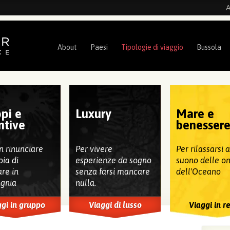
A
About
Paesi
Tipologie di viaggio
Bussola
pi e
Luxury
Mare e
ntive
benesser
n rinunciare
Per vivere
Per rilassarsi 
oia di
esperienze da sogno
suono delle o
are in
senza farsi mancare
dell'Oceano
gnia
nulla.
gi in gruppo
Viaggi di lusso
Viaggi in r