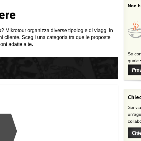
Non ha
ere
o? Mikrotour organizza diverse tipologie di viaggi in
gni cliente. Scegli una categoria tra quelle proposte
oni adatte a te.
Se con
quale s
Prov
Chied
Sei viaggiatore/trice che non trova
un’age
collab
Chi