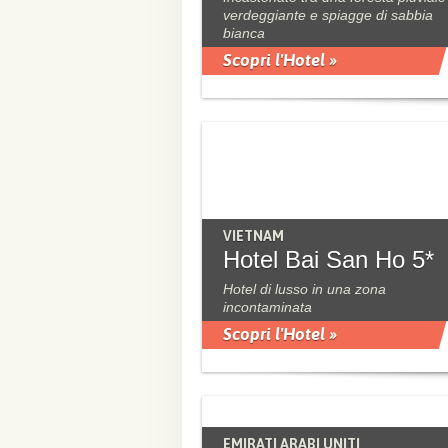
verdeggiante e spiagge di sabbia
bianca
Scopri l'Hotel »
VIETNAM
Hotel Bai San Ho 5*
Hotel di lusso in una zona
incontaminata
Scopri l'Hotel »
EMIRATI ARABI UNITI