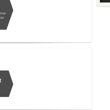
uosa
sso
t