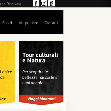
rea Riservata
Prezzi
Info pratiche
Contatti
Tour culturali
e
e Natura
al dolce
Per scoprire le
nde
bellezze nascoste in
ogni angolo.
elax
Viaggi itineranti