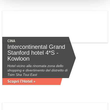
CINA
Intercontinental Grand
Stanford hotel 4*S -
Kowloon
Hotel vicino alla rinomata zona dello
shopping e divertimento del distretto di
Tsim Sha Tsui East
Scopri l'Hotel »