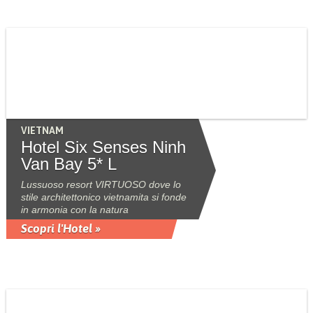
VIETNAM
Hotel Six Senses Ninh
Van Bay 5* L
Lussuoso resort VIRTUOSO dove lo
stile architettonico vietnamita si fonde
in armonia con la natura
Scopri l'Hotel »