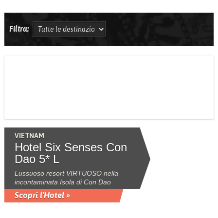
Filtra:
VIETNAM
Hotel Six Senses Con
Dao 5* L
Lussuoso resort VIRTUOSO nella
incontaminata Isola di Con Dao
Scopri l'Hotel »