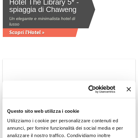
Hotel The Library 5* -
spiaggia di Chaweng
Un elegante e minimalista hotel di
lusso
Scopri l'Hotel »
THAILANDIA
Hotel The Old Phuket
3*sup - spiaggia di
Questo sito web utilizza i cookie
Karon
Utilizziamo i cookie per personalizzare contenuti ed
annunci, per fornire funzionalità dei social media e per
Una costruzione in stile cino-
portoghese che evoca la storia del
analizzare il nostro traffico. Condividiamo inoltre