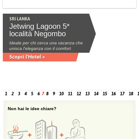
SRI LANKA
Jetwing Lagoon 5*
località Negombo
Ideale per chi cerca una vacanza che
unisca l'eleganza con il comfort.
Scopri l'Hotel »
1
2
3
4
5
6
7
8
9
10
11
12
13
14
15
16
17
18
Non hai le idee chiare?