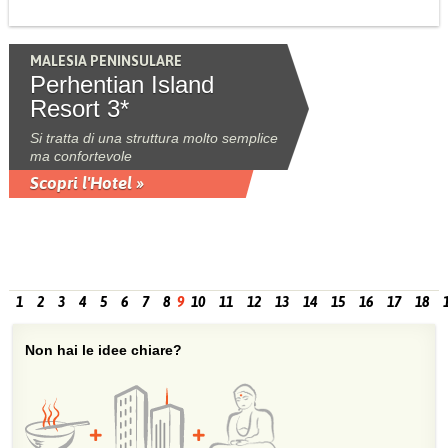
MALESIA PENINSULARE
Perhentian Island
Resort 3*
Si tratta di una struttura molto semplice
ma confortevole
Scopri l'Hotel »
1
2
3
4
5
6
7
8
9
10
11
12
13
14
15
16
17
18
Non hai le idee chiare?