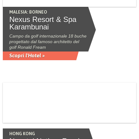
MALESIA: BORNEO
Nexus Resort & Spa
Karambunai
Campo da golf internazionale 18 buche
progettato dal famoso architetto del
golf Ronald Fream
Scopri l'Hotel »
HONG KONG