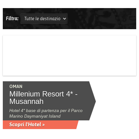
Filtra:
OMAN
Millenium Resort 4* -
Musannah
Hotel 4* base di partenza per il Parco
Marino Daymaniyat Island
Scopri l'Hotel »