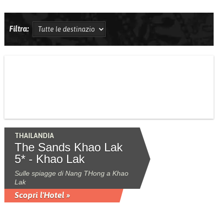
Filtra:
THAILANDIA
The Sands Khao Lak
5* - Khao Lak
Sulle spiagge di Nang THong a Khao
Lak
Scopri l'Hotel »