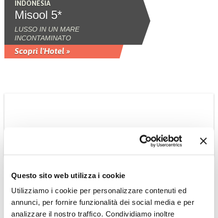
INDONESIA
Misool 5*
LUSSO IN UN MARE
INCONTAMINATO
Scopri l'Hotel »
VIETNAM
Questo sito web utilizza i cookie
Nam Nghi Resort and
Utilizziamo i cookie per personalizzare contenuti ed
Villa 5*
annunci, per fornire funzionalità dei social media e per
Situato sulla costa nord-occidentale di
analizzare il nostro traffico. Condividiamo inoltre