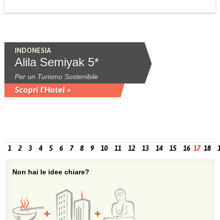
INDONESIA
Alila Semiyak 5*
Per un Turismo Sostenibile
Scopri l'Hotel »
1
2
3
4
5
6
7
8
9
10
11
12
13
14
15
16
17
18
Non hai le idee chiare?