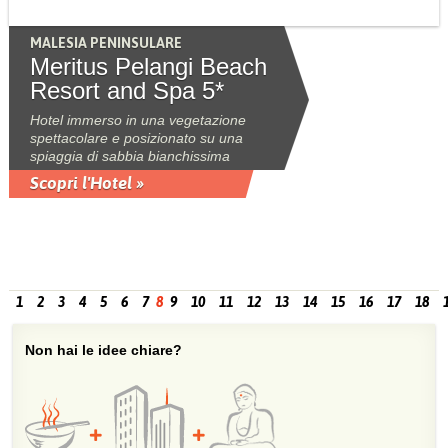
MALESIA PENINSULARE
Meritus Pelangi Beach
Resort and Spa 5*
Hotel immerso in una vegetazione
spettacolare e posizionato su una
spiaggia di sabbia bianchissima
Scopri l'Hotel »
1
2
3
4
5
6
7
8
9
10
11
12
13
14
15
16
17
18
Non hai le idee chiare?