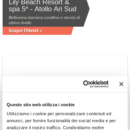
Lily Beach Resort &
spa 5* - Atollo Ari Sud
Bellissima barriera corallina e servizi di
ottimo livello
Scopri l'Hotel »
Questo sito web utilizza i cookie
Utilizziamo i cookie per personalizzare contenuti ed
INDONESIA
annunci, per fornire funzionalità dei social media e per
Mahamaya Boutique
analizzare il nostro traffico. Condividiamo inoltre
Resort 4*