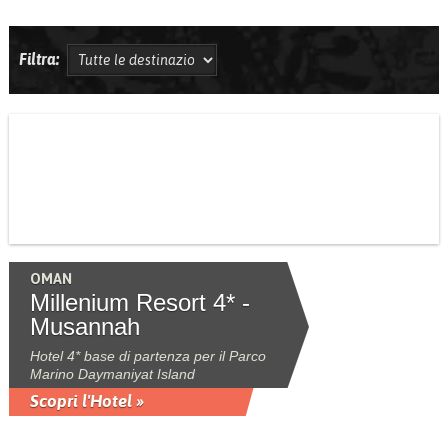
Filtra:
OMAN
Millenium Resort 4* -
Musannah
Hotel 4* base di partenza per il Parco
Marino Daymaniyat Island
Scopri l'Hotel »