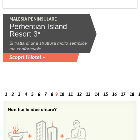
MALESIA PENINSULARE
Perhentian Island
Resort 3*
Si tratta di una struttura molto semplice
ma confortevole
Scopri l'Hotel »
1
2
3
4
5
6
7
8
9
10
11
12
13
14
15
16
17
18
Non hai le idee chiare?