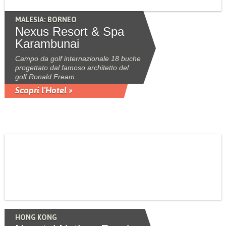
MALESIA: BORNEO
Nexus Resort & Spa
Karambunai
Campo da golf internazionale 18 buche
progettato dal famoso architetto del
golf Ronald Fream
Scopri l'Hotel »
HONG KONG