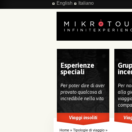
Salta al contenuto principale
English
Italiano
Esperienze
Grup
speciali
ince
Per poter dire di aver
Per no
provato qualcosa di
alla gi
incredibile nella vita
viaggi
compa
Viaggi insoliti
Viag
Home
»
Tipologie di viaggio
»