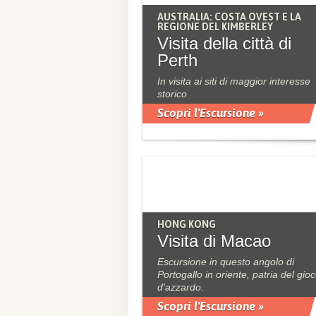
AUSTRALIA: COSTA OVEST E LA
REGIONE DEL KIMBERLEY
Visita della città di
Perth
In visita ai siti di maggior interesse
storico
Scopri l'Escursione »
HONG KONG
Visita di Macao
Escursione in questo angolo di
Portogallo in oriente, patria del gio
d'azzardo.
Scopri l'Escursione »