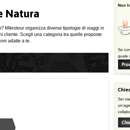
Non ha
 e Natura
o? Mikrotour organizza diverse tipologie di viaggi in
gni cliente. Scegli una categoria tra quelle proposte
oni adatte a te.
Se con
quale s
Prov
Chied
Sei viaggiatore/trice che non trova
un’age
collab
Chi