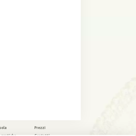
sola
Prezzi
o pratiche
Contatti