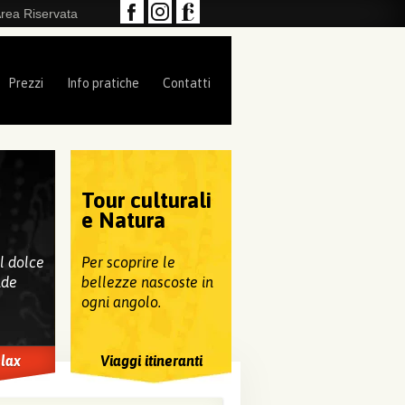
rea Riservata
Prezzi
Info pratiche
Contatti
Tour culturali
e
e Natura
al dolce
Per scoprire le
nde
bellezze nascoste in
ogni angolo.
elax
Viaggi itineranti