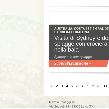
AUSTRALIA: COSTA EST E GRANDE
BARRIERA CORALLINA
Visita di Sydney e del
spiagge con crociera
nella baia
Sydney e le sue spiagge
Scopri l'Escursione »
1
2
3
4
5
6
7
8
9
10
11
Mikrotour Viaggi srl
Via Segantini 7 - 38015 Lavis (TN)