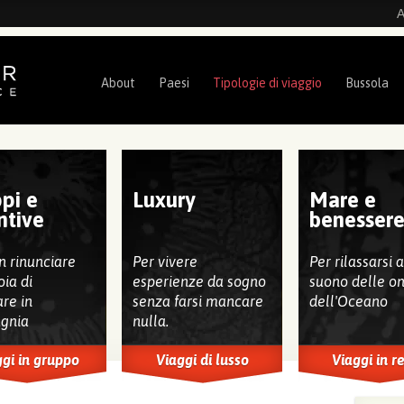
A
About
Paesi
Tipologie di viaggio
Bussola
pi e
Luxury
Mare e
ntive
benesser
n rinunciare
Per vivere
Per rilassarsi 
oia di
esperienze da sogno
suono delle o
are in
senza farsi mancare
dell'Oceano
gnia
nulla.
gi in gruppo
Viaggi di lusso
Viaggi in r