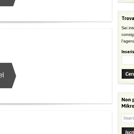
Trova
Sei int
consig
l'agenz
Inseris
el
Non 
Mikro