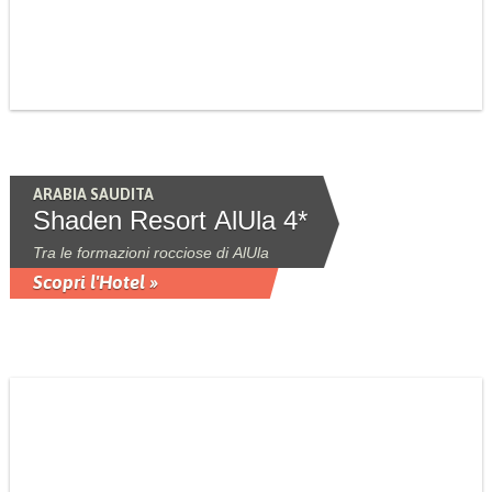
ARABIA SAUDITA
Shaden Resort AlUla 4*
Tra le formazioni rocciose di AlUla
Scopri l'Hotel »