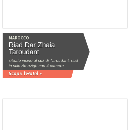
MAROCCO
Riad Dar Zhaia
Taroudant
situato vicino al suk di Taroudant, riad
in stile Amazigh con 4 camere
Scopri l'Hotel »