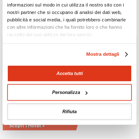
Splendida vista su Chefchaouene
informazioni sul modo in cui utilizza il nostro sito con i
Scopri l'Hotel »
nostri partner che si occupano di analisi dei dati web,
pubblicità e social media, i quali potrebbero combinarle
con altre informazioni che ha fornito loro o che hanno
raccolto dal suo utilizzo dei loro servizi.
Mostra dettagli
Accetta tutti
Personalizza
MAROCCO
Hotel Xaluca Dades
Rifiuta
A 1612 metri, gode di una vista
panoramica sulla Valle del Dades
Scopri l'Hotel »