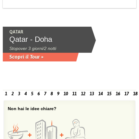
QATAR
Qatar - Doha
Stopover 3 giorni/2 notti
Scopri il Tour »
1
2
3
4
5
6
7
8
9
10
11
12
13
14
15
16
17
18
Non hai le idee chiare?