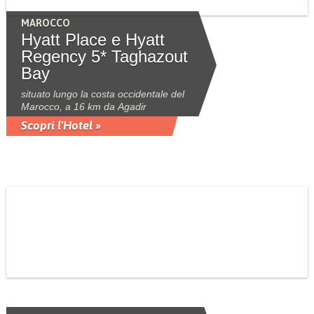
MAROCCO
Hyatt Place e Hyatt
Regency 5* Taghazout
Bay
situato lungo la costa occidentale del
Marocco, a 16 km da Agadir
Scopri l'Hotel »