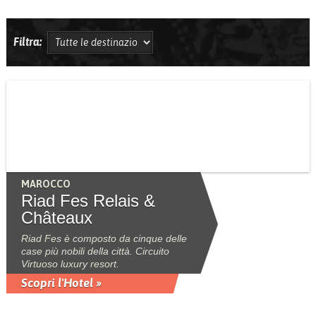
Filtra:
MAROCCO
Riad Fes Relais &
Châteaux
Riad Fes è composto da cinque delle
case più nobili della città. Circuito
Virtuoso luxury resort.
Scopri l'Hotel »