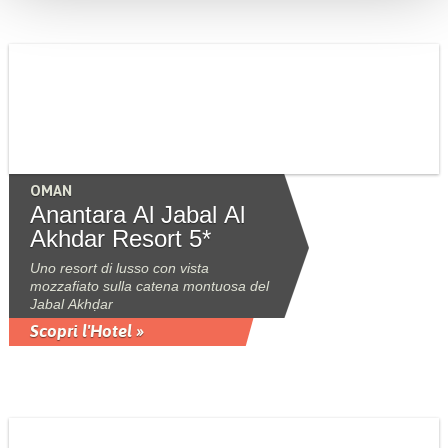
OMAN
Anantara Al Jabal Al
Akhdar Resort 5*
Uno resort di lusso con vista
mozzafiato sulla catena montuosa del
Jabal Akhḍar
Scopri l'Hotel »