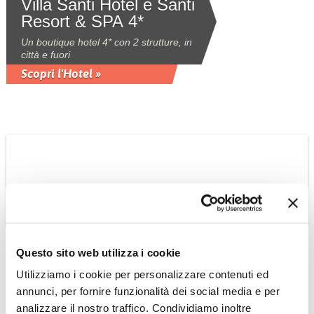
Villa Santi Hotel e Santi
Resort & SPA 4*
Un boutique hotel 4* con 2 strutture, in
città e fuori
Scopri l'Hotel »
Questo sito web utilizza i cookie
ARABIA SAUDITA
Habitas AlUla 5*L
Utilizziamo i cookie per personalizzare contenuti ed
annunci, per fornire funzionalità dei social media e per
Affascinante struttura di lusso immersa
in un'antica oasi in una valle deserta ad
analizzare il nostro traffico. Condividiamo inoltre