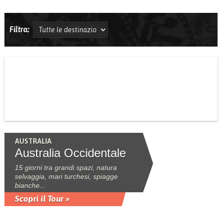
Filtra:
AUSTRALIA
Australia Occidentale
15 giorni tra grandi spazi, natura
selvaggia, mari turchesi, spiagge
bianche...
Scopri il Tour »