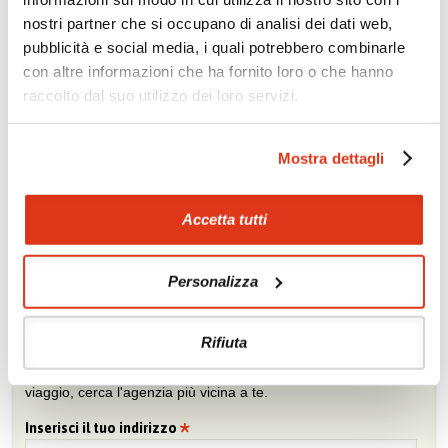
nostri partner che si occupano di analisi dei dati web,
Se conosci poco l'Oriente, lasciati suggerire quale sia il Paese
giusto per te.
pubblicità e social media, i quali potrebbero combinarle
con altre informazioni che ha fornito loro o che hanno
Prova la nostra bussola »
raccolto dal suo utilizzo dei loro servizi.
Mostra dettagli
Chiedi un preventivo
Sei viaggiatore/trice che non trova un’agenzia vicina o sei
agente e vuoi collaborare con noi?
Accetta tutti
Chiedi un preventivo
Personalizza
Trova l'agenzia più vicina
Rifiuta
Sei interessato ai nostri tour? Fatti consigliare da un agente di
viaggio, cerca l'agenzia più vicina a te.
Inserisci il tuo indirizzo