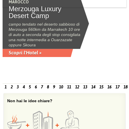
MAROCCO
Merzouga Luxury
Desert Camp
campo tendato nel deserto sabbioso di
Merzouga 560km da Marrakech 10 ore
di auto a seconda degli stop consigliata
una notte intermedia a Ouarzazate
oppure Skoura
Scopri l'Hotel »
1
2
3
4
5
6
7
8
9
10
11
12
13
14
15
16
17
18
Non hai le idee chiare?