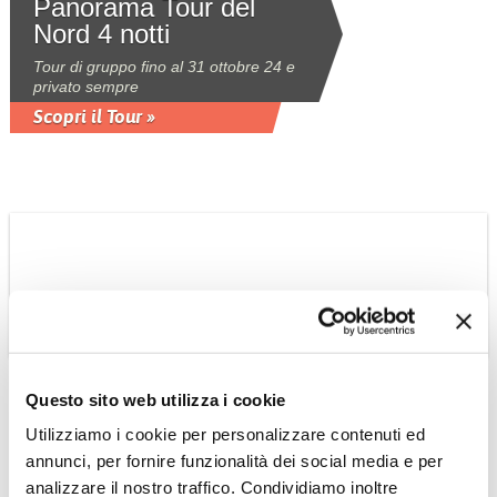
Panorama Tour del
Nord 4 notti
Tour di gruppo fino al 31 ottobre 24 e
privato sempre
Scopri il Tour »
MAROCCO
Avventura esotica e
culturale da Fez a
Questo sito web utilizza i cookie
Marrakech via Sahara
Utilizziamo i cookie per personalizzare contenuti ed
e Ouarzazate
annunci, per fornire funzionalità dei social media e per
tour su base privata 7 notti partenze
analizzare il nostro traffico. Condividiamo inoltre