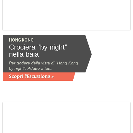
HONG KONG
Crociera "by night"
nella baia
Per godere della vista di "Hong Kong
by night". Adatto a tutti.
Scopri l'Escursione »