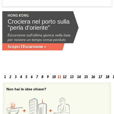
HONG KONG
Crociera nel porto sulla
"perla d'oriente"
Escursione sull'ultima giunca nella baia
per rivivere un tempo ormai perduto
Scopri l'Escursione »
1
2
3
4
5
6
7
8
9
10
11
12
13
14
15
16
17
18
Non hai le idee chiare?