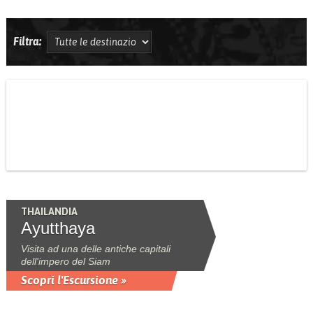
Filtra:
THAILANDIA
Ayutthaya
Visita ad una delle antiche capitali
dell'impero del Siam
Scopri l'Escursione »