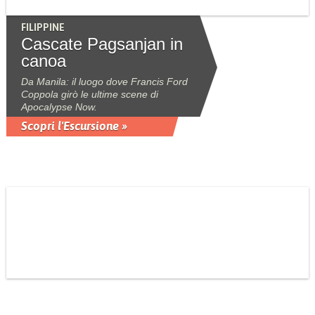
FILIPPINE
Cascate Pagsanjan in
canoa
Da Manila: il luogo dove Francis Ford
Coppola girò le ultime scene di
Apocalypse Now.
Scopri l'Escursione »