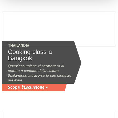
THAILANDIA
Cooking class a
Bangkok
Quest'escursione vi permetterà di
entrata a contatto della cultura
thailandese attraverso le sue pietanze
prelibate
Scopri l'Escursione »