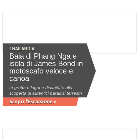
THAILANDIA
Baia di Phang Nga e
isola di James Bond in
motoscafo veloce e
canoa
In grotte e lagune disabitate alla
scoperta di autentici paradisi terrestri
Scopri l'Escursione »