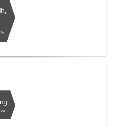
h,
nde
ung
qua