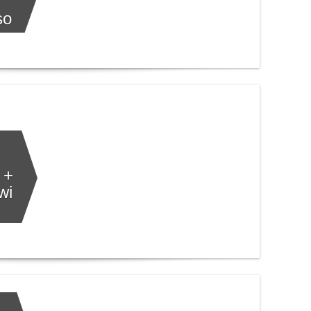
so
 +
wi