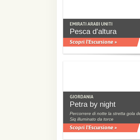
EMIRATI ARABI UNITI
Pesca d'altura
Scopri l'Escursione »
GIORDANIA
Petra by night
Percorrere di notte la stretta gola d
Siq illuminato da torce
Scopri l'Escursione »