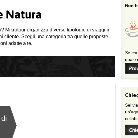
Non ha
 e Natura
o? Mikrotour organizza diverse tipologie di viaggi in
gni cliente. Scegli una categoria tra quelle proposte
oni adatte a te.
Se con
quale s
Prov
Chied
Sei viaggiatore/trice che non trova
un’age
 di
collab
Chi