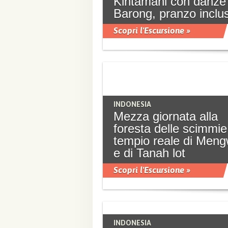
Kintamani con danze
Barong, pranzo inclu
Scopri l'Escursione »
INDONESIA
Mezza giornata alla
foresta delle scimmie
tempio reale di Meng
e di Tanah lot
Scopri l'Escursione »
INDONESIA