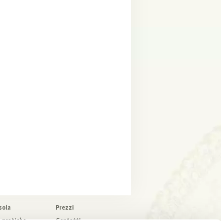
sola
Prezzi
o pratiche
Contatti