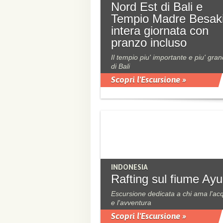
Nord Est di Bali e
Tempio Madre Besaki
intera giornata con
pranzo incluso
Il tempio piu' importante e piu' gra
di Bali
Scopri l'Escursione »
INDONESIA
Rafting sul fiume Ay
Escursione dedicata a chi ama l'ac
e l'avventura
Scopri l'Escursione »