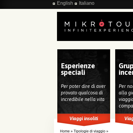
Salta al contenuto principale
English
Italiano
Esperienze
Grup
speciali
ince
Per poter dire di aver
Per no
provato qualcosa di
alla gi
incredibile nella vita
viaggi
compa
Viaggi insoliti
Viag
Home
»
Tipologie di viaggio
»