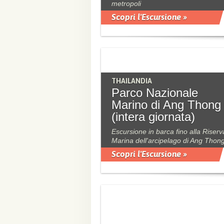
metropoli
Scopri l'Escursione »
THAILANDIA
Parco Nazionale
Marino di Ang Thong
(intera giornata)
Escursione in barca fino alla Riserv
Marina dell'arcipelago di Ang Thon
Scopri l'Escursione »