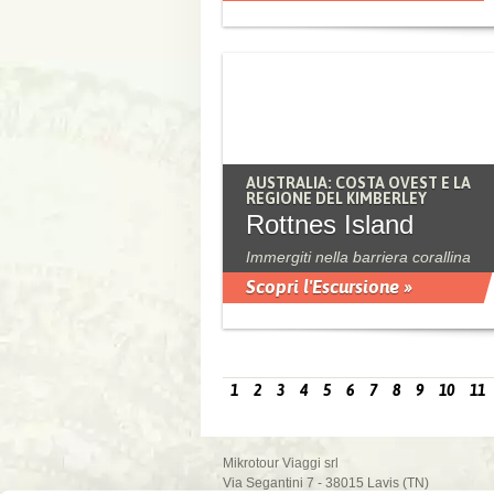
AUSTRALIA: COSTA OVEST E LA
REGIONE DEL KIMBERLEY
Rottnes Island
Immergiti nella barriera corallina
Scopri l'Escursione »
1
2
3
4
5
6
7
8
9
10
11
Mikrotour Viaggi srl
Via Segantini 7 - 38015 Lavis (TN)