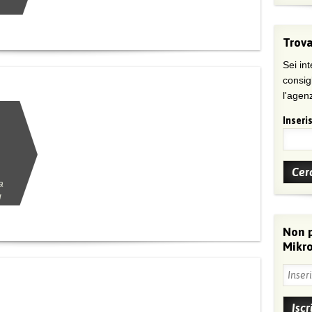
Trova
Sei int
consig
l'agenz
Inseris
a
g
Non 
Mikro