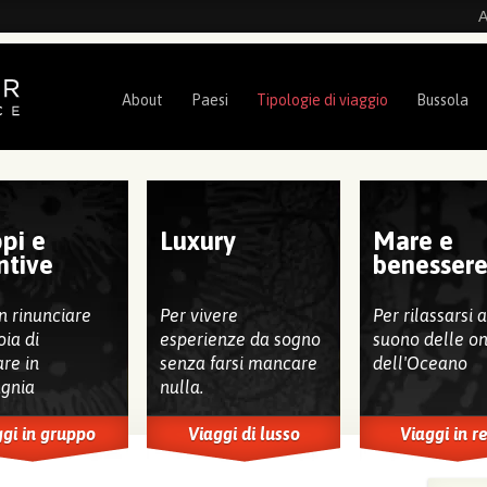
A
About
Paesi
Tipologie di viaggio
Bussola
pi e
Luxury
Mare e
ntive
benesser
n rinunciare
Per vivere
Per rilassarsi 
oia di
esperienze da sogno
suono delle o
are in
senza farsi mancare
dell'Oceano
gnia
nulla.
gi in gruppo
Viaggi di lusso
Viaggi in r