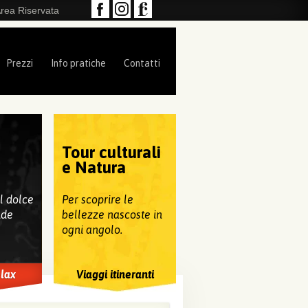
rea Riservata
Prezzi
Info pratiche
Contatti
Tour culturali
e
e Natura
al dolce
Per scoprire le
nde
bellezze nascoste in
ogni angolo.
elax
Viaggi itineranti