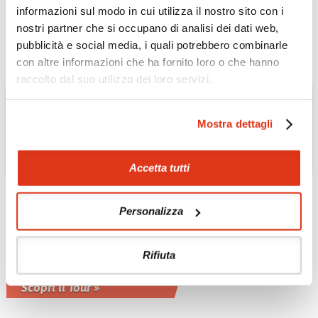
inglese o italiano
informazioni sul modo in cui utilizza il nostro sito con i
Scopri il Tour »
nostri partner che si occupano di analisi dei dati web,
pubblicità e social media, i quali potrebbero combinarle
con altre informazioni che ha fornito loro o che hanno
raccolto dal suo utilizzo dei loro servizi.
Mostra dettagli
Accetta tutti
OMAN
Personalizza
Musandam: la Norvegia
d'Arabia Tour
Rifiuta
Possibile estensione tour 3 giorni - 2
notti privato con guida inglese
Scopri il Tour »