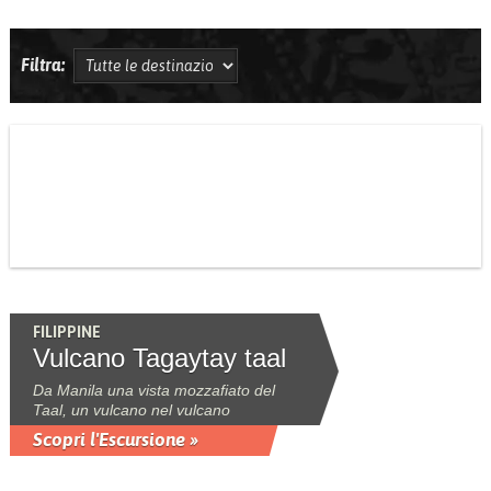
Filtra:
FILIPPINE
Vulcano Tagaytay taal
Da Manila una vista mozzafiato del
Taal, un vulcano nel vulcano
Scopri l'Escursione »