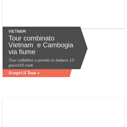
VIETNAM
Tour combinato
Vietnam e Cambogia
via fiume
Tour collettivo o privato in italiano 13
giorni/10 notti
Scopri il Tour »