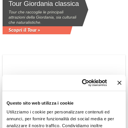
Tour Giordania classica
Tour che raccoglie le principali
attrazioni della Giordania, sia culturali
che naturalistiche.
Scopri il Tour »
OMAN
Questo sito web utilizza i cookie
Suggestioni Omanite
Utilizziamo i cookie per personalizzare contenuti ed
tour privato
annunci, per fornire funzionalità dei social media e per
Tour 6 giorni - 5 notti privato con guida
analizzare il nostro traffico. Condividiamo inoltre