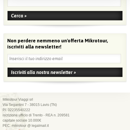
Non perdere nemmeno un'offerta Mikrotour,
iscriviti alla newsletter!
Mikrotour Viaggi srl
Via Segantini 7 - 38015 Lavis (TN)
P.I. 02235540222
iscrizione ufficio di Trento - REA n. 209581
capitale sociale 10.000€
PEC: mikrotour @ legalmail.it