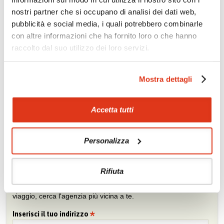
nostri partner che si occupano di analisi dei dati web,
Se conosci poco l'Oriente, lasciati suggerire quale sia il Paese
giusto per te.
pubblicità e social media, i quali potrebbero combinarle
con altre informazioni che ha fornito loro o che hanno
Prova la nostra bussola »
raccolto dal suo utilizzo dei loro servizi.
Mostra dettagli
Chiedi un preventivo
Sei viaggiatore/trice che non trova un’agenzia vicina o sei
agente e vuoi collaborare con noi?
Accetta tutti
Chiedi un preventivo
Personalizza
Trova l'agenzia più vicina
Rifiuta
Sei interessato ai nostri tour? Fatti consigliare da un agente di
viaggio, cerca l'agenzia più vicina a te.
Inserisci il tuo indirizzo