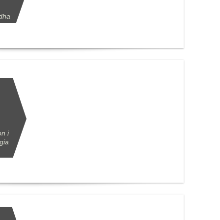
ddha
n i
gia