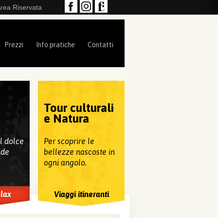
rea Riservata
Prezzi
Info pratiche
Contatti
Tour culturali
e
e Natura
al dolce
Per scoprire le
nde
bellezze nascoste in
ogni angolo.
elax
Viaggi itineranti