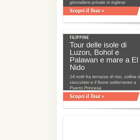
giornaliere private in inglese
Scopri il Tour »
FILIPPINE
Tour delle isole di
Luzon, Bohol e
Palawan e mare a El
Nido
14 notti fra terrazze di riso, colline d
cioccolato e il fiume sotterraneo a
Puerto Princesa
Scopri il Tour »