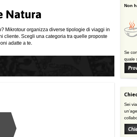
Non ha
 e Natura
o? Mikrotour organizza diverse tipologie di viaggi in
gni cliente. Scegli una categoria tra quelle proposte
oni adatte a te.
Se con
quale s
Prov
Chied
Sei viaggiatore/trice che non trova
un’age
collab
Chi