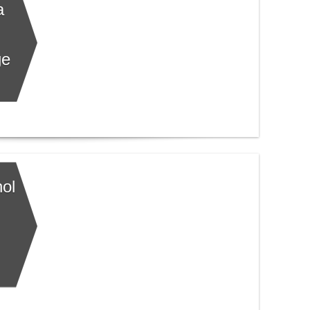
a
ge
hol