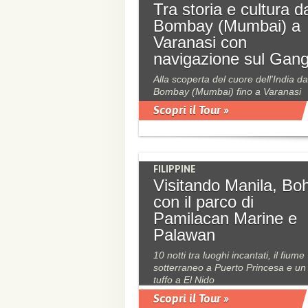
Tra storia e cultura d
Bombay (Mumbai) a
Varanasi con
navigazione sul Gan
Alla scoperta del cuore dell'India da
Bombay (Mumbai) fino a Varanasi
Scopri il Tour »
FILIPPINE
Visitando Manila, Bo
con il parco di
Pamilacan Marine e
Palawan
10 notti tra luoghi incantati, il fiume
sotterraneo a Puerto Princesa e un
tuffo a El Nido
Scopri il Tour »