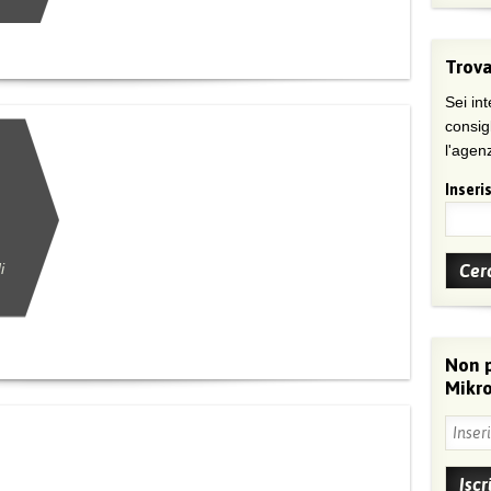
Trova
Sei int
consig
l'agenz
Inseris
i
Non 
Mikro