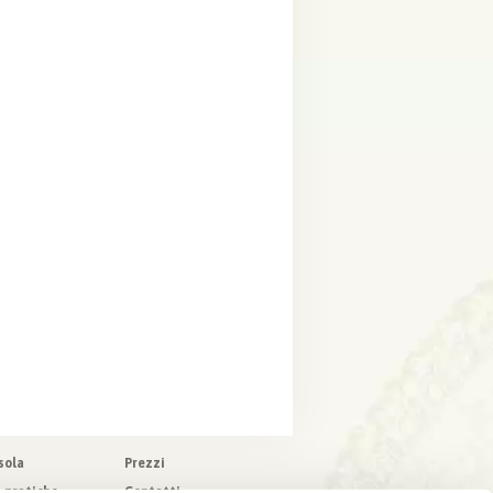
sola
Prezzi
o pratiche
Contatti