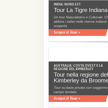
INDIA: NORD EST
Tour La Tigre Indiana
Un tour Naturalistico e Culturale. C
abbina i safari nelle riserve indiane 
scoperta
Scopri il Tour »
AUSTRALIA: COSTA OVEST E LA
REGIONE DEL KIMBERLEY
Tour nella regione del
Kimberley da Broom
Tour su base privata con soggiorno
campo tendato
Scopri il Tour »