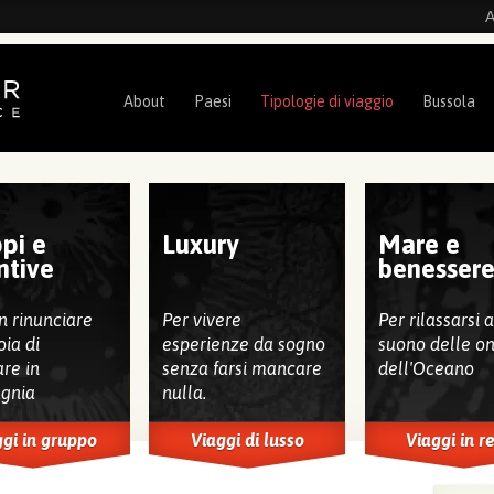
A
About
Paesi
Tipologie di viaggio
Bussola
pi e
Luxury
Mare e
ntive
benesser
n rinunciare
Per vivere
Per rilassarsi 
oia di
esperienze da sogno
suono delle o
are in
senza farsi mancare
dell'Oceano
gnia
nulla.
gi in gruppo
Viaggi di lusso
Viaggi in r