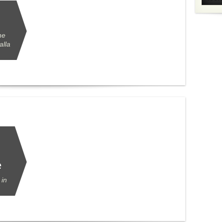
he
alla
e
 in