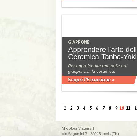
GIAPPONE
Apprendere l'arte del
Ceramica Tanba-Yaki
Per approfondire una delle arti
giapponesi, la ceramica.
Scopri l'Escursione »
1
2
3
4
5
6
7
8
9
10
11
1
Mikrotour Viaggi srl
Via Segantini 7 - 38015 Lavis (TN)