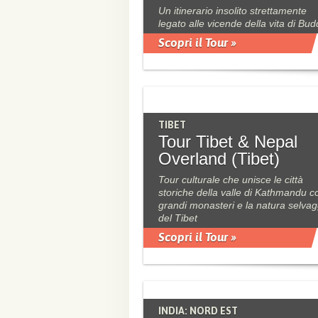
Un itinerario insolito strettamente
legato alle vicende della vita di Bu
Scopri il Tour »
TIBET
Tour Tibet & Nepal
Overland (Tibet)
Tour culturale che unisce le città
storiche della valle di Kathmandu co
grandi monasteri e la natura selvag
del Tibet
Scopri il Tour »
INDIA: NORD EST