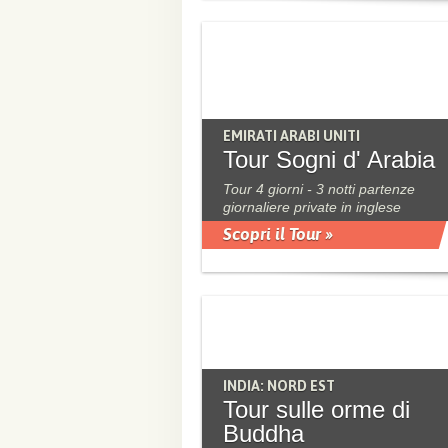
EMIRATI ARABI UNITI
Tour Sogni d' Arabia
Tour 4 giorni - 3 notti partenze
giornaliere private in inglese
Scopri il Tour »
INDIA: NORD EST
Tour sulle orme di
Buddha