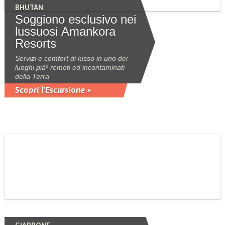
BHUTAN
Soggiono esclusivo nei
lussuosi Amankora
Resorts
Servizi e comfort di lusso in uno dei
luoghi pià¹ remoti ed incontaminati
della Terra
Scopri l'Escursione »