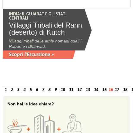
INDIA: IL GUJARAT E GLI STATI
CENTRALI
Villaggi Tribali del Rann
(deserto) di Kutch
Villaggi tribali delle etnie nomadi quali i
Rabari e i Bharwad.
Scopri l'Escursione »
1
2
3
4
5
6
7
8
9
10
11
12
13
14
15
16
17
18
Non hai le idee chiare?