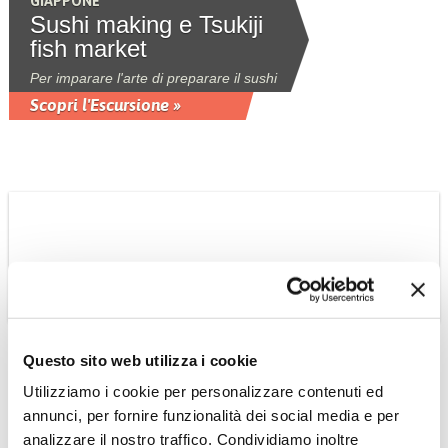
GIAPPONE
Sushi making e Tsukiji
fish market
Per imparare l'arte di preparare il sushi
Scopri l'Escursione »
Questo sito web utilizza i cookie
SINGAPORE
Tour della città
Utilizziamo i cookie per personalizzare contenuti ed
annunci, per fornire funzionalità dei social media e per
Escursione che visita tutti i maggiori
luoghi di interesse di Singapore. Adatta
analizzare il nostro traffico. Condividiamo inoltre