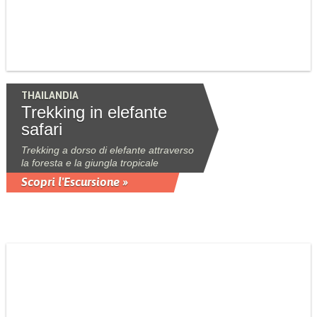
THAILANDIA
Trekking in elefante
safari
Trekking a dorso di elefante attraverso
la foresta e la giungla tropicale
Scopri l'Escursione »