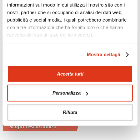
a tutti.
informazioni sul modo in cui utilizza il nostro sito con i
Scopri l'Escursione »
nostri partner che si occupano di analisi dei dati web,
pubblicità e social media, i quali potrebbero combinarle
con altre informazioni che ha fornito loro o che hanno
raccolto dal suo utilizzo dei loro servizi.
Mostra dettagli
Accetta tutti
Personalizza
EMIRATI ARABI UNITI
Tour della Costa
Orientale con pranzo
Rifiuta
incluso
Scopri l'Escursione »