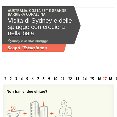
AUSTRALIA: COSTA EST E GRANDE
BARRIERA CORALLINA
Visita di Sydney e delle
spiagge con crociera
nella baia
Sydney e le sue spiagge
Scopri l'Escursione »
1
2
3
4
5
6
7
8
9
10
11
12
13
14
15
16
17
18
Non hai le idee chiare?