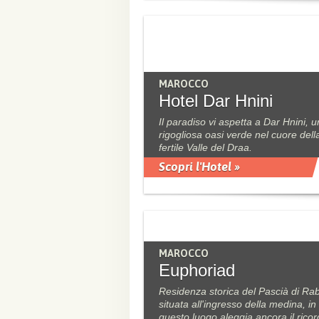
MAROCCO
Hotel Dar Hnini
Il paradiso vi aspetta a Dar Hnini, 
rigogliosa oasi verde nel cuore dell
fertile Valle del Draa.
Scopri l'Hotel »
MAROCCO
Euphoriad
Residenza storica del Pascià di Ra
situata all'ingresso della medina, in
questo luogo aleggia ancora il rico