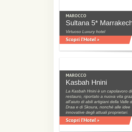
MAROCCO
Sultana 5* Marrakec
Virtuoso Luxury hotel
Scopri l'Hotel »
MAROCCO
Kasbah Hnini
La Kasbah Hnini è un capolavoro di
restauro, riportato a nuova vita gra
all'aiuto di abili artigiani della Valle 
Draa e di Skoura, nonché alle idee
innovative degli attuali proprietari.
Scopri l'Hotel »