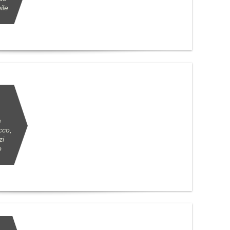
ile
a
cco,
zi
o