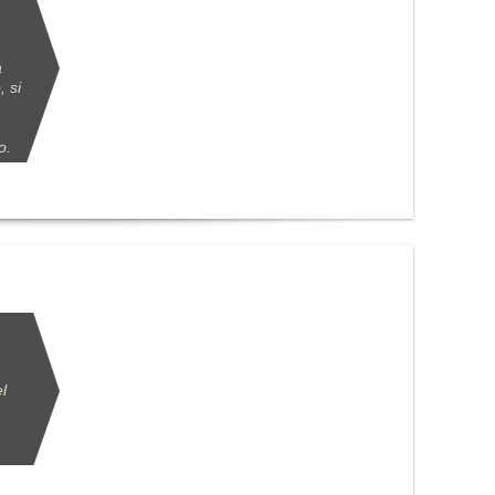
a
, si
o.
l