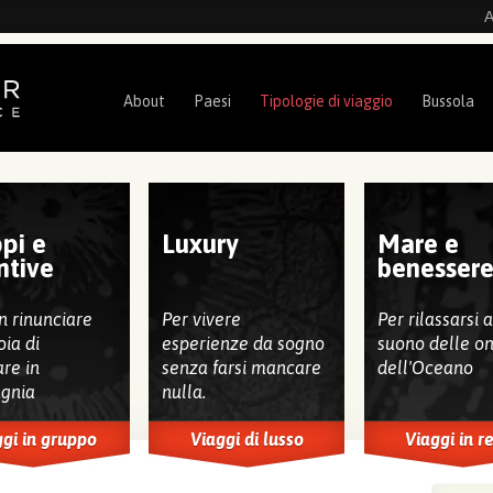
A
About
Paesi
Tipologie di viaggio
Bussola
pi e
Luxury
Mare e
ntive
benesser
n rinunciare
Per vivere
Per rilassarsi 
oia di
esperienze da sogno
suono delle o
are in
senza farsi mancare
dell'Oceano
gnia
nulla.
gi in gruppo
Viaggi di lusso
Viaggi in r