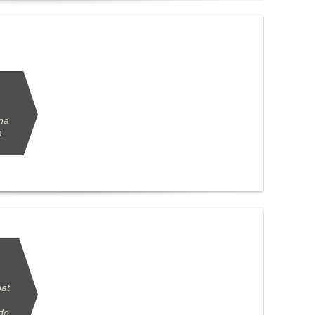
una
a
bat
rdo