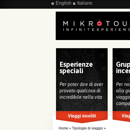
Salta al contenuto principale
English
Italiano
Esperienze
Grup
speciali
ince
Per poter dire di aver
Per no
provato qualcosa di
alla gi
incredibile nella vita
viaggi
compa
Viaggi insoliti
Viag
Home
»
Tipologie di viaggio
»