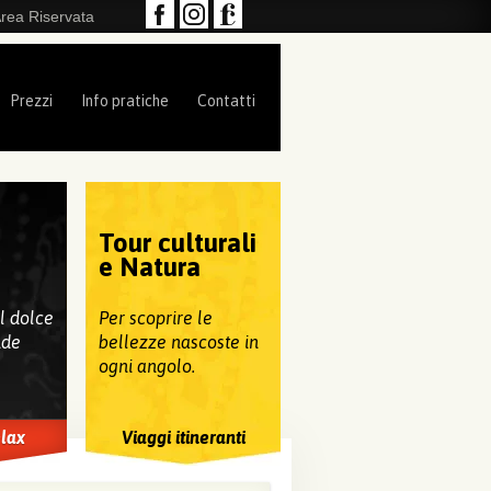
rea Riservata
Prezzi
Info pratiche
Contatti
Tour culturali
e
e Natura
al dolce
Per scoprire le
nde
bellezze nascoste in
ogni angolo.
elax
Viaggi itineranti