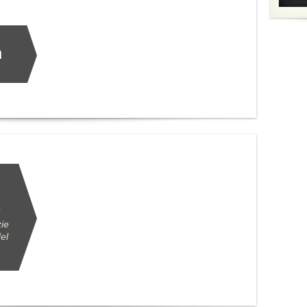
h
zie
del