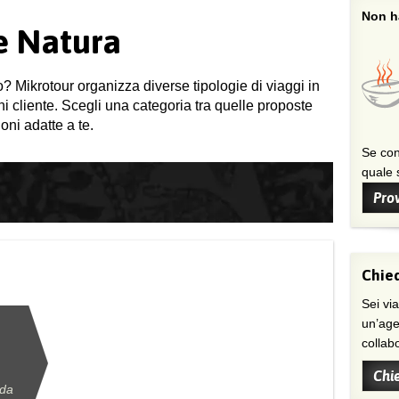
Non ha
 e Natura
o? Mikrotour organizza diverse tipologie di viaggi in
gni cliente. Scegli una categoria tra quelle proposte
oni adatte a te.
Se con
quale s
Prov
Chied
Sei viaggiatore/trice che non trova
un’age
collab
Chi
 da