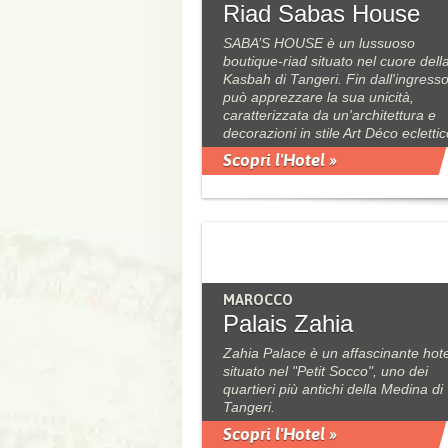
Riad Sabas House
SABA’S HOUSE è un lussuoso
boutique-riad situato nel cuore dell
Kasbah di Tangeri. Fin dall'ingresso
può apprezzare la sua unicità,
caratterizzata da un'architettura e
decorazioni in stile Art Déco eclettic
Scopri l'Hotel »
MAROCCO
Palais Zahia
Zahia Palace è un affascinante hote
situato nel "Petit Socco", uno dei
quartieri più antichi della Medina di
Tangeri.
Scopri l'Hotel »