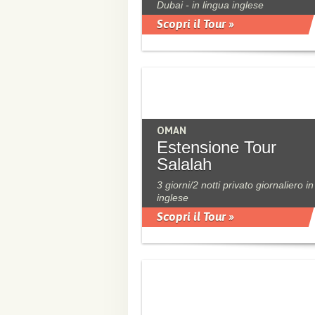
Dubai - in lingua inglese
Scopri il Tour »
OMAN
Estensione Tour
Salalah
3 giorni/2 notti privato giornaliero in
inglese
Scopri il Tour »