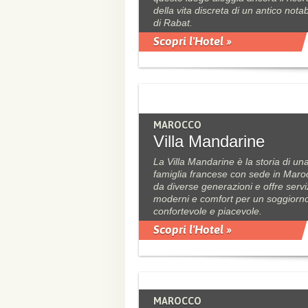
della vita discreta di un antico notab
di Rabat.
Scopri l'Hotel »
MAROCCO
Villa Mandarine
La Villa Mandarine è la storia di un
famiglia francese con sede in Maro
da diverse generazioni e offre servi
moderni e comfort per un soggiorn
confortevole e piacevole.
Scopri l'Hotel »
MAROCCO