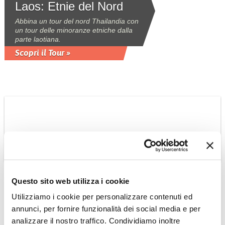
Laos: Etnie del Nord
Abbina un tour del nord Thailandia con
un tour delle minoranze etniche dalla
parte laotiana.
Scopri il Tour »
LAOS
Dalla Thailandia al
Questo sito web utilizza i cookie
Laos: Mekong tour
Utilizziamo i cookie per personalizzare contenuti ed
annunci, per fornire funzionalità dei social media e per
Abbina un tour del nord Thailandia con
proseguimento in barca sul fiume per
analizzare il nostro traffico. Condividiamo inoltre