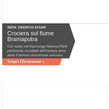
INDIA: SIKKIM ED ASSAM
Crociera sul fiume
Bramaputra
Con safari nel Kaziranga National Park,
patrimonio mondiale dell'Unesco dove
abita il famoso rinoceronte unicorno.
Scopri l'Escursione »