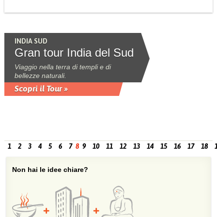
INDIA SUD
Gran tour India del Sud
Viaggio nella terra di templi e di
bellezze naturali.
Scopri il Tour »
1
2
3
4
5
6
7
8
9
10
11
12
13
14
15
16
17
18
Non hai le idee chiare?