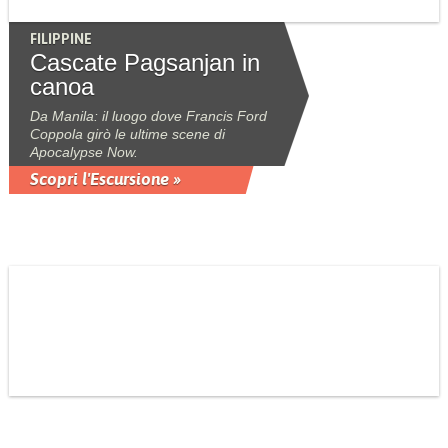
FILIPPINE
Cascate Pagsanjan in
canoa
Da Manila: il luogo dove Francis Ford
Coppola girò le ultime scene di
Apocalypse Now.
Scopri l'Escursione »