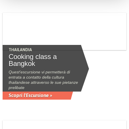
THAILANDIA
Cooking class a
Bangkok
Quest'escursione vi permetterà di
entrata a contatto della cultura
thailandese attraverso le sue pietanze
prelibate
Scopri l'Escursione »