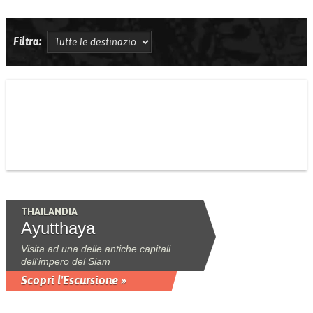
Filtra:
THAILANDIA
Ayutthaya
Visita ad una delle antiche capitali
dell'impero del Siam
Scopri l'Escursione »