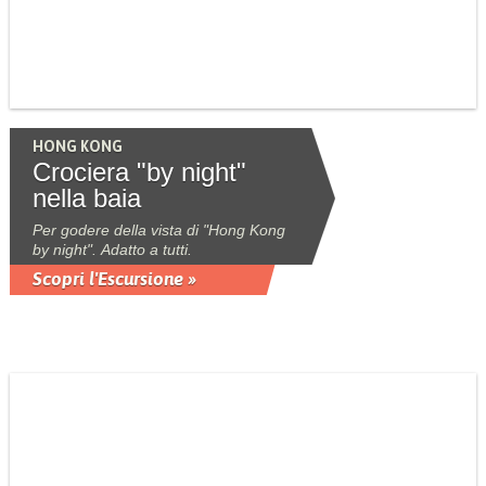
HONG KONG
Crociera "by night"
nella baia
Per godere della vista di "Hong Kong
by night". Adatto a tutti.
Scopri l'Escursione »