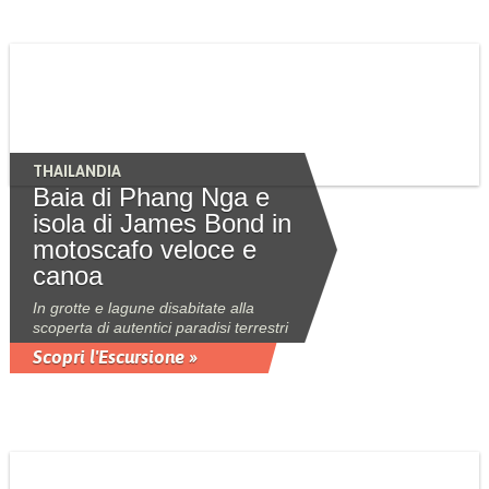
THAILANDIA
Baia di Phang Nga e
isola di James Bond in
motoscafo veloce e
canoa
In grotte e lagune disabitate alla
scoperta di autentici paradisi terrestri
Scopri l'Escursione »