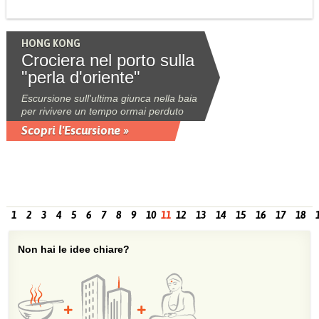
HONG KONG
Crociera nel porto sulla
"perla d'oriente"
Escursione sull'ultima giunca nella baia
per rivivere un tempo ormai perduto
Scopri l'Escursione »
1
2
3
4
5
6
7
8
9
10
11
12
13
14
15
16
17
18
Non hai le idee chiare?