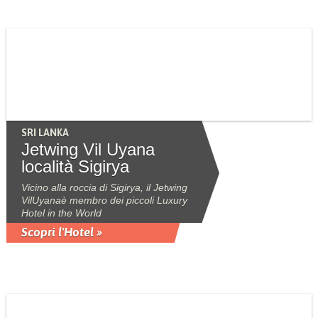
SRI LANKA
Jetwing Vil Uyana
località Sigirya
Vicino alla roccia di Sigirya, il Jetwing
VilUyanaè membro dei piccoli Luxury
Hotel in the World
Scopri l'Hotel »