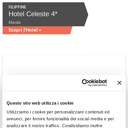
FILIPPINE
Hotel Celeste 4*
Manila
Scopri l'Hotel »
Questo sito web utilizza i cookie
THAILANDIA
Utilizziamo i cookie per personalizzare contenuti ed
Hotel Dusit Thani 5*
annunci, per fornire funzionalità dei social media e per
Centralissimo, a pochi minuti a piedi
analizzare il nostro traffico. Condividiamo inoltre