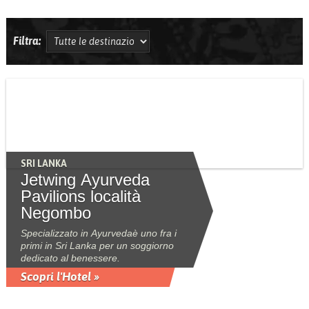
Filtra:
SRI LANKA
Jetwing Ayurveda
Pavilions località
Negombo
Specializzato in Ayurvedaè uno fra i
primi in Sri Lanka per un soggiorno
dedicato al benessere.
Scopri l'Hotel »