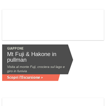
GIAPPONE
Mt Fuji & Hakone in
pullman
Visita al monte Fuji, crociera sul lago e
giro in funivia
Scopri l'Escursione »