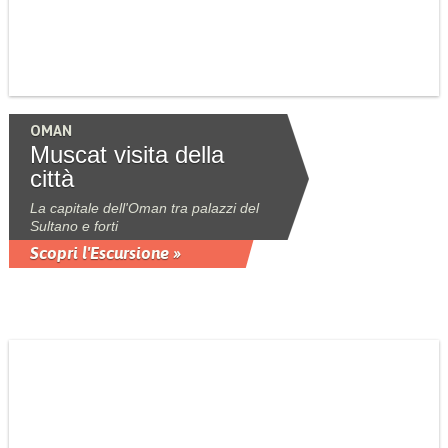
OMAN
Muscat visita della
città
La capitale dell'Oman tra palazzi del
Sultano e forti
Scopri l'Escursione »