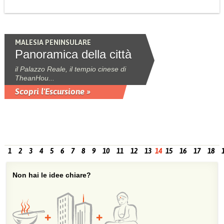
MALESIA PENINSULARE
Panoramica della città
il Palazzo Reale, il tempio cinese di
TheanHou...
Scopri l'Escursione »
1
2
3
4
5
6
7
8
9
10
11
12
13
14
15
16
17
18
Non hai le idee chiare?