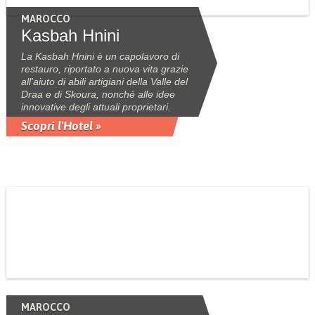
MAROCCO
Kasbah Hnini
La Kasbah Hnini è un capolavoro di
restauro, riportato a nuova vita grazie
all'aiuto di abili artigiani della Valle del
Draa e di Skoura, nonché alle idee
innovative degli attuali proprietari.
Scopri l'Hotel »
MAROCCO