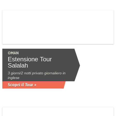
OMAN
Estensione Tour
Salalah
3 giorni/2 notti privato giornaliero in
inglese
Scopri il Tour »