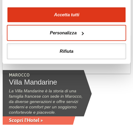
di Rabat.
Scopri l'Hotel »
Accetta tutti
Personalizza
Rifiuta
MAROCCO
Villa Mandarine
La Villa Mandarine è la storia di una
famiglia francese con sede in Marocco,
da diverse generazioni e offre servizi
moderni e comfort per un soggiorno
confortevole e piacevole.
Scopri l'Hotel »