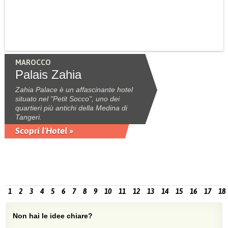
MAROCCO
Palais Zahia
Zahia Palace è un affascinante hotel
situato nel "Petit Socco", uno dei
quartieri più antichi della Medina di
Tangeri.
Scopri l'Hotel »
1
2
3
4
5
6
7
8
9
10
11
12
13
14
15
16
17
18
Non hai le idee chiare?