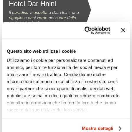
Hotel Dar Hnini
Il paradiso vi aspetta a Dar Hnini, una
rigogliosa oasi verde nel cuore della
fertile Valle del Draa.
Scopri l'Hotel »
Questo sito web utilizza i cookie
Utilizziamo i cookie per personalizzare contenuti ed
annunci, per fornire funzionalità dei social media e per
analizzare il nostro traffico. Condividiamo inoltre
informazioni sul modo in cui utilizza il nostro sito con i
nostri partner che si occupano di analisi dei dati web,
pubblicità e social media, i quali potrebbero combinarle
MAROCCO
Euphoriad
con altre informazioni che ha fornito loro o che hanno
raccolto dal suo utilizzo dei loro servizi.
Residenza storica del Pascià di Rabat
situata all'ingresso della medina, in
questo luogo aleggia ancora il ricordo
della vita discreta di un antico notabile
Mostra dettagli