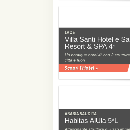
LAOS
Villa Santi Hotel e Sa
Resort & SPA 4*
Un boutique hotel 4* con 2 strutture
città e fuori
Scopri l'Hotel »
ARABIA SAUDITA
Habitas AlUla 5*L
Affascinante struttura di lusso imm