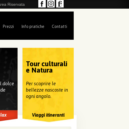
rea Riservata
Prezzi
Info pratiche
Contatti
Tour culturali
e
e Natura
al dolce
Per scoprire le
nde
bellezze nascoste in
ogni angolo.
elax
Viaggi itineranti