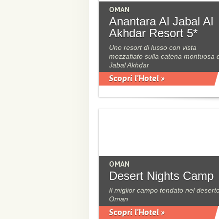
OMAN
Anantara Al Jabal Al
Akhdar Resort 5*
Uno resort di lusso con vista
mozzafiato sulla catena montuosa 
Jabal Akhḍar
Scopri l'Hotel »
OMAN
Desert Nights Camp
Il miglior campo tendato nel deserto
Oman
Scopri l'Hotel »