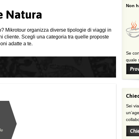
Non ha
 e Natura
o? Mikrotour organizza diverse tipologie di viaggi in
gni cliente. Scegli una categoria tra quelle proposte
oni adatte a te.
Se con
quale s
Prov
Chied
Sei viaggiatore/trice che non trova
un’age
collab
le
Chi