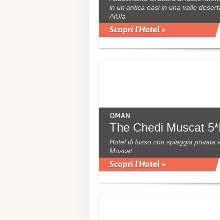
in un'antica oasi in una valle deser
AlUla
Scopri l'Hotel »
OMAN
The Chedi Muscat 5*
Hotel di lusso con spiaggia privata 
Muscat
Scopri l'Hotel »