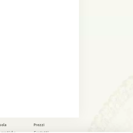
sola
Prezzi
o pratiche
Contatti