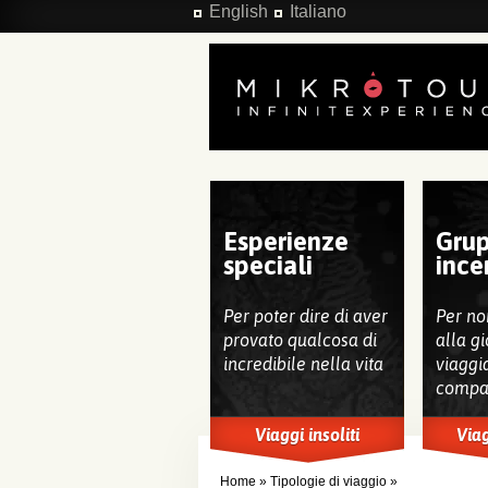
Salta al contenuto principale
English
Italiano
Esperienze
Grup
speciali
ince
Per poter dire di aver
Per no
provato qualcosa di
alla gi
incredibile nella vita
viaggi
compa
Viaggi insoliti
Viag
Home
»
Tipologie di viaggio
»