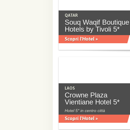
QATAR
Souq Waqif Boutique
Hotels by Tivoli 5*
Scopri l'Hotel »
LAOS
Crowne Plaza
Vientiane Hotel 5*
Hotel 5* in centro città
Scopri l'Hotel »