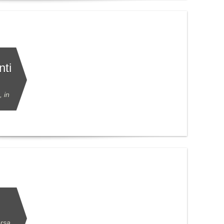
nti
, in
ersa