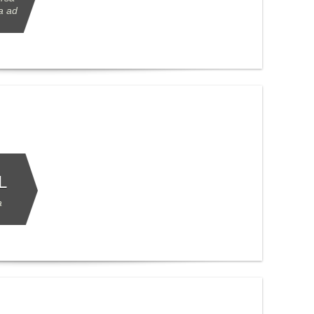
ta ad
L
a