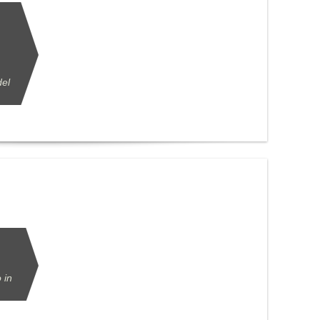
del
 in