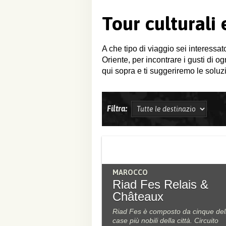
Tour culturali
A che tipo di viaggio sei interessat
Oriente, per incontrare i gusti di o
qui sopra e ti suggeriremo le soluzi
Filtra:
MAROCCO
Riad Fes Relais &
Châteaux
Riad Fes è composto da cinque del
case più nobili della città. Circuito