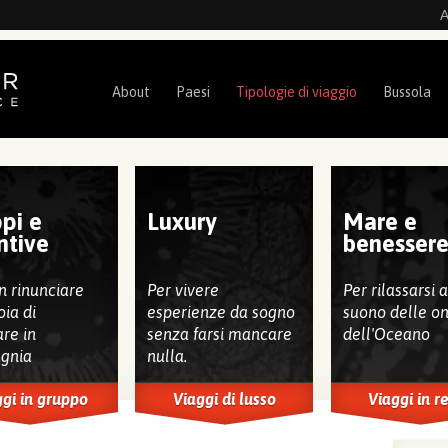
A
About
Paesi
Tipologie di viaggio
Bussola
pi e
Luxury
Mare e
ntive
benesser
n rinunciare
Per vivere
Per rilassarsi 
oia di
esperienze da sogno
suono delle o
are in
senza farsi mancare
dell'Oceano
gnia
nulla.
gi in gruppo
Viaggi di lusso
Viaggi in r