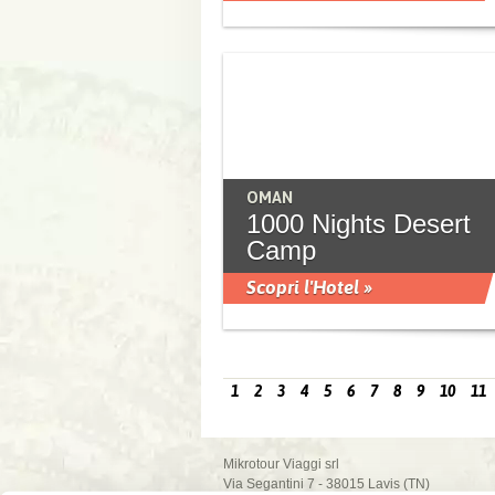
OMAN
1000 Nights Desert
Camp
Scopri l'Hotel »
1
2
3
4
5
6
7
8
9
10
11
Mikrotour Viaggi srl
Via Segantini 7 - 38015 Lavis (TN)