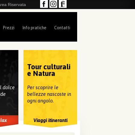
rea Riservata
Prezzi
Info pratiche
Contatti
Tour culturali
e
e Natura
al dolce
Per scoprire le
nde
bellezze nascoste in
ogni angolo.
elax
Viaggi itineranti