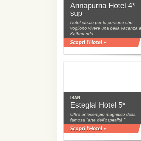
Annapurna Hotel 4*
sup
Hotel ideale per le persone che
vogliono vivere una bella vacanza 
Kathmandu
Scopri l'Hotel »
IRAN
Esteglal Hotel 5*
Offre un'esempio magnifico della
famosa "arte dell'ospitalità "
Scopri l'Hotel »