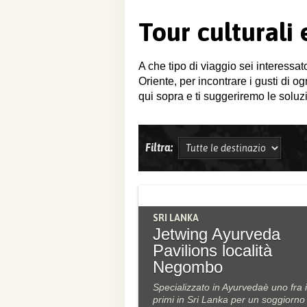
Tour culturali
A che tipo di viaggio sei interessat
Oriente, per incontrare i gusti di o
qui sopra e ti suggeriremo le soluzi
Filtra:
SRI LANKA
Jetwing Ayurveda
Pavilions località
Negombo
Specializzato in Ayurvedaè uno fra i
primi in Sri Lanka per un soggiorno