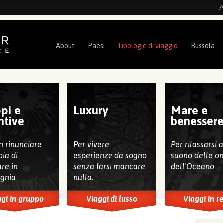
A
About
Paesi
Tipologie di viaggio
Bussola
pi e
Luxury
Mare e
ntive
benesser
n rinunciare
Per vivere
Per rilassarsi 
oia di
esperienze da sogno
suono delle o
are in
senza farsi mancare
dell'Oceano
gnia
nulla.
gi in gruppo
Viaggi di lusso
Viaggi in r