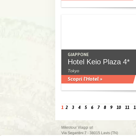
GIAPPONE
Hotel Keio Plaza 4*
Tokyo
Scopri l'Hotel »
1
2
3
4
5
6
7
8
9
10
11
1
Mikrotour Viaggi srl
Via Segantini 7 - 38015 Lavis (TN)