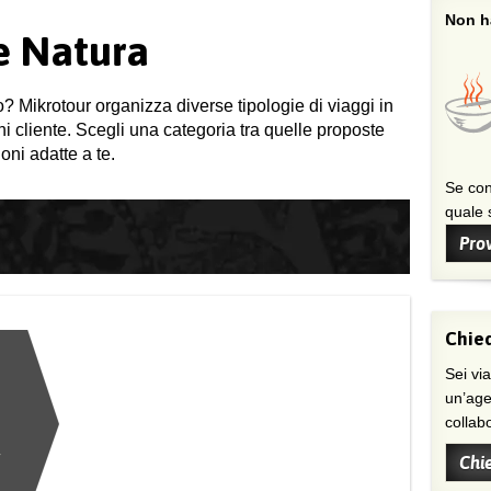
Non ha
 e Natura
o? Mikrotour organizza diverse tipologie di viaggi in
gni cliente. Scegli una categoria tra quelle proposte
oni adatte a te.
Se con
quale s
Prov
Chied
Sei viaggiatore/trice che non trova
un’age
collab
Chi