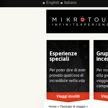
Salta al contenuto principale
English
Italiano
Esperienze
Grup
speciali
ince
Per poter dire di aver
Per no
provato qualcosa di
alla gi
incredibile nella vita
viaggi
compa
Viaggi insoliti
Viag
Home
»
Tipologie di viaggio
»