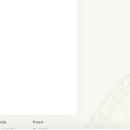
sola
Prezzi
o pratiche
Contatti