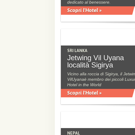
dedicato al benessere.
Scopri l'Hotel »
SRI LANKA
Jetwing Vil Uyana
località Sigirya
Vicino alla roccia di Sigirya, il Jetwi
VilUyanaè membro dei piccoli Luxu
Hotel in the World
Scopri l'Hotel »
NEPAL