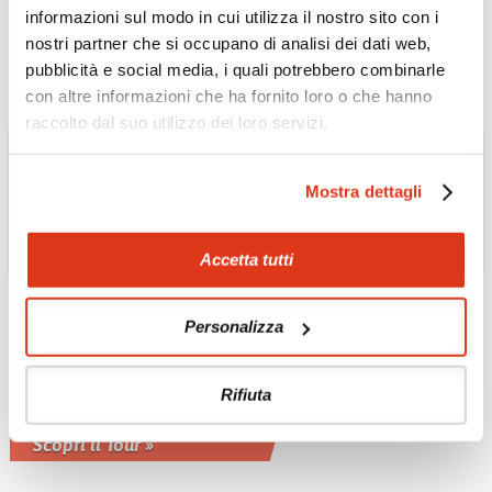
sua valle
informazioni sul modo in cui utilizza il nostro sito con i
Scopri il Tour »
nostri partner che si occupano di analisi dei dati web,
pubblicità e social media, i quali potrebbero combinarle
con altre informazioni che ha fornito loro o che hanno
raccolto dal suo utilizzo dei loro servizi.
Mostra dettagli
AUSTRALIA
Accetta tutti
In treno - The Indian
pacific: Sydney -
Personalizza
Adelaide - Perth e
ritorno
Rifiuta
Lungo il tratto di ferrovia dritto più
lungo del mondo
Scopri il Tour »