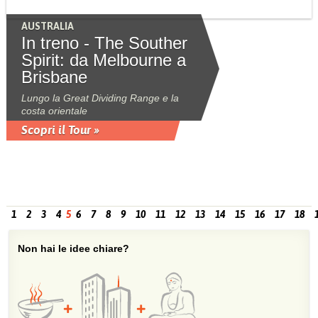
AUSTRALIA
In treno - The Souther
Spirit: da Melbourne a
Brisbane
Lungo la Great Dividing Range e la
costa orientale
Scopri il Tour »
1
2
3
4
5
6
7
8
9
10
11
12
13
14
15
16
17
18
Non hai le idee chiare?