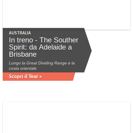
AUSTRALIA
In treno - The Souther
Spirit: da Adelaide a
Brisbane
Lungo la Great Dividing Range e la
costa orientale
Scopri il Tour »