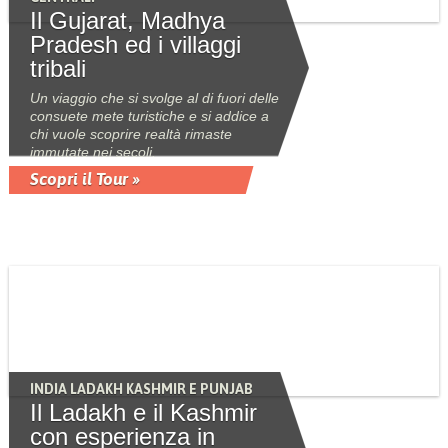
Il Gujarat, Madhya
Pradesh ed i villaggi
tribali
Un viaggio che si svolge al di fuori delle
consuete mete turistiche e si addice a
chi vuole scoprire realtà rimaste
immutate nei secoli.
Scopri il Tour »
INDIA LADAKH KASHMIR E PUNJAB
Il Ladakh e il Kashmir
con esperienza in