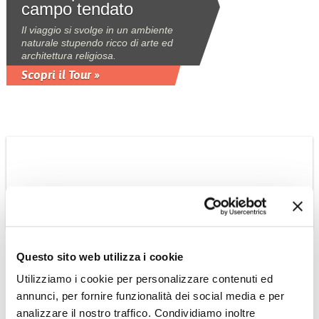
campo tendato
Il viaggio si svolge in un ambiente
naturale stupendo ricco di arte ed
architettura religiosa.
Scopri il Tour »
INDIA: NORD EST
Il Nord-Est con
estensione in Nepal a
Kathmandu
Questo sito web utilizza i cookie
I templi e le sculture erotiche di
Utilizziamo i cookie per personalizzare contenuti ed
Khajuraho, le regge dei principi di
annunci, per fornire funzionalità dei social media e per
Jaipur e le bellezze artistiche e
paesaggistiche di Kathmandu e della
analizzare il nostro traffico. Condividiamo inoltre