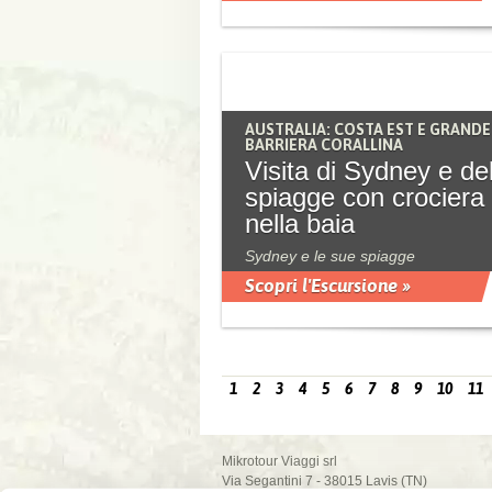
AUSTRALIA: COSTA EST E GRANDE
BARRIERA CORALLINA
Visita di Sydney e del
spiagge con crociera
nella baia
Sydney e le sue spiagge
Scopri l'Escursione »
1
2
3
4
5
6
7
8
9
10
11
Mikrotour Viaggi srl
Via Segantini 7 - 38015 Lavis (TN)