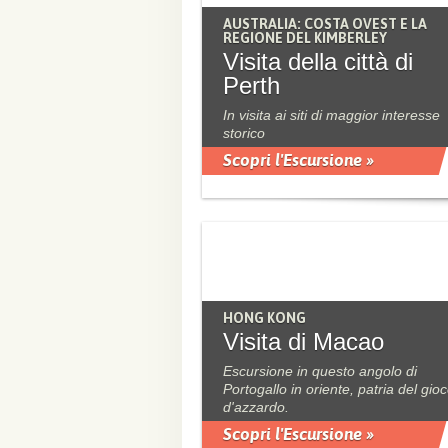
AUSTRALIA: COSTA OVEST E LA
REGIONE DEL KIMBERLEY
Visita della città di
Perth
In visita ai siti di maggior interesse
storico
Scopri l'Escursione »
HONG KONG
Visita di Macao
Escursione in questo angolo di
Portogallo in oriente, patria del gio
d'azzardo.
Scopri l'Escursione »