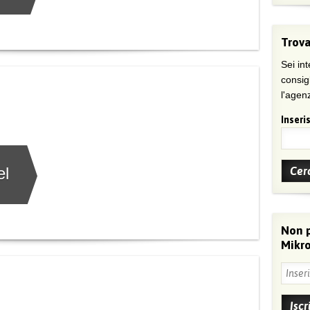
Trova
Sei int
consig
l'agenz
Inseris
el
Non 
Mikro