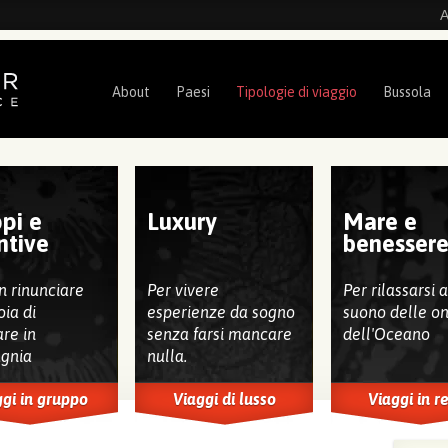
A
About
Paesi
Tipologie di viaggio
Bussola
pi e
Luxury
Mare e
ntive
benesser
n rinunciare
Per vivere
Per rilassarsi 
oia di
esperienze da sogno
suono delle o
are in
senza farsi mancare
dell'Oceano
gnia
nulla.
gi in gruppo
Viaggi di lusso
Viaggi in r