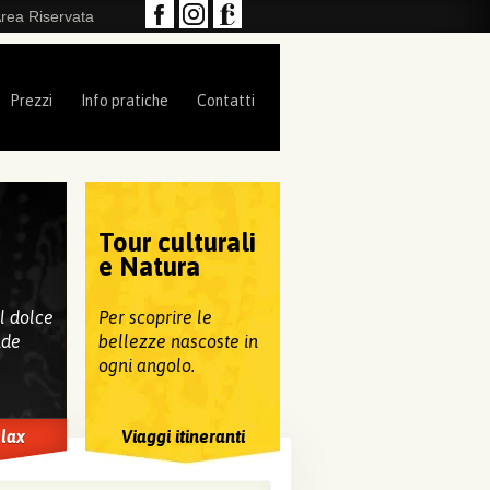
rea Riservata
Prezzi
Info pratiche
Contatti
Tour culturali
e
e Natura
al dolce
Per scoprire le
nde
bellezze nascoste in
ogni angolo.
elax
Viaggi itineranti