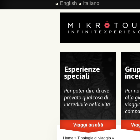
Salta al contenuto principale
English
Italiano
Esperienze
Grup
speciali
ince
Per poter dire di aver
Per no
provato qualcosa di
alla gi
incredibile nella vita
viaggi
compa
Viaggi insoliti
Viag
Home
»
Tipologie di viaggio
»