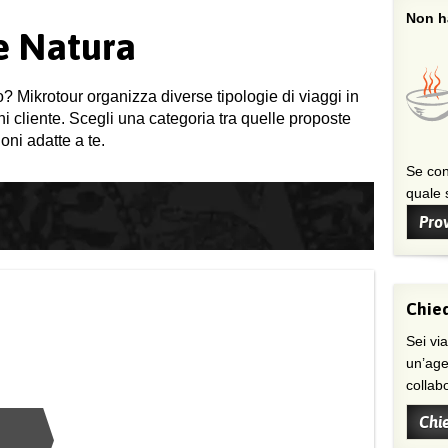
Non ha
 e Natura
o? Mikrotour organizza diverse tipologie di viaggi in
gni cliente. Scegli una categoria tra quelle proposte
oni adatte a te.
Se con
quale s
Prov
Chied
Sei viaggiatore/trice che non trova
un’age
collab
Chi