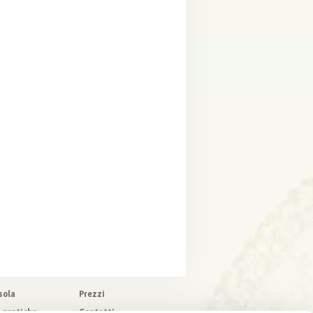
sola
Prezzi
o pratiche
Contatti