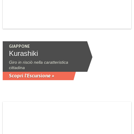
GIAPPONE
Kurashiki
Giro in risciò nella caratteristica
cittadina
Scopri l'Escursione »