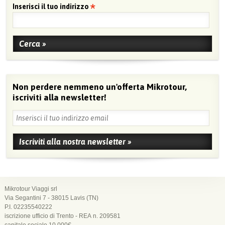
Inserisci il tuo indirizzo
Non perdere nemmeno un'offerta Mikrotour,
iscriviti alla newsletter!
Mikrotour Viaggi srl
Via Segantini 7 - 38015 Lavis (TN)
P.I. 02235540222
iscrizione ufficio di Trento - REA n. 209581