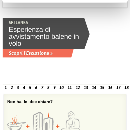
SRI LANKA
Esperienza di
avvistamento balene in
volo
Scopri l'Escursione »
1
2
3
4
5
6
7
8
9
10
11
12
13
14
15
16
17
18
Non hai le idee chiare?