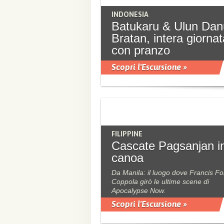
INDONESIA
Batukaru & Ulun Dan
Bratan, intera giornat
con pranzo
Scopri l'Escursione »
FILIPPINE
Cascate Pagsanjan i
canoa
Da Manila: il luogo dove Francis Fo
Coppola girò le ultime scene di
Apocalypse Now.
Scopri l'Escursione »