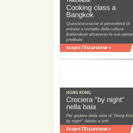
THAILANDIA
Cooking class a
Bangkok
Quest'escursione vi permetterà di
entrata a contatto della cultura
thailandese attraverso le sue pieta
prelibate
Scopri l'Escursione »
HONG KONG
Crociera "by night"
nella baia
Per godere della vista di "Hong Ko
by night". Adatto a tutti.
Scopri l'Escursione »