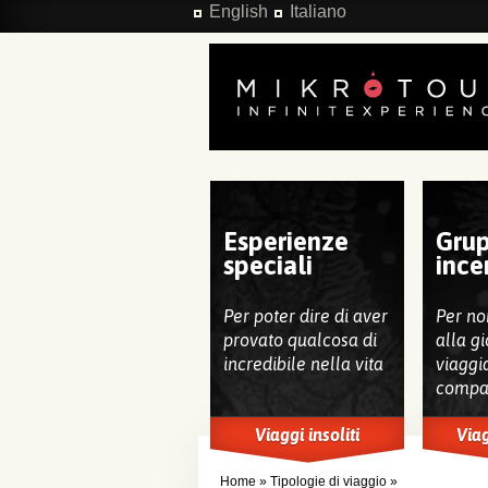
Salta al contenuto principale
English
Italiano
Esperienze
Grup
speciali
ince
Per poter dire di aver
Per no
provato qualcosa di
alla gi
incredibile nella vita
viaggi
compa
Viaggi insoliti
Viag
Home
»
Tipologie di viaggio
»