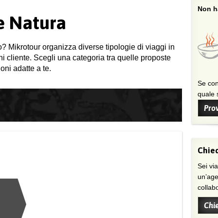
Non ha
 e Natura
o? Mikrotour organizza diverse tipologie di viaggi in
gni cliente. Scegli una categoria tra quelle proposte
oni adatte a te.
Se con
quale s
Prov
Chied
Sei viaggiatore/trice che non trova
un’age
collab
Chi