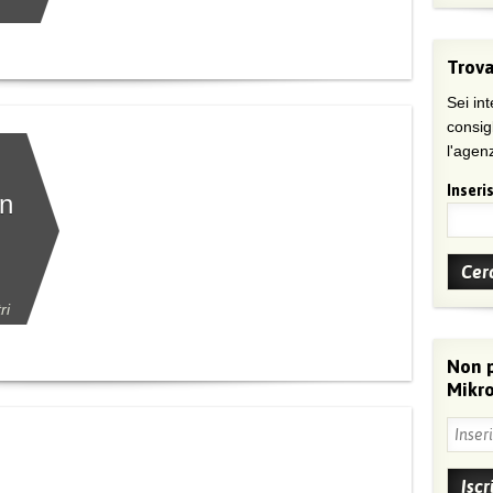
Trova
Sei int
consig
l'agenz
Inseris
in
ri
Non 
Mikro