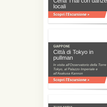
Cena Thai con danze
locali
Scopri l'Escursione »
GIAPPONE
Città di Tokyo in
pullman
In visita all'Osservatorio della Torre
Tokyo, al Palazzo Imperiale e
all'Asakusa Kannon
Scopri l'Escursione »