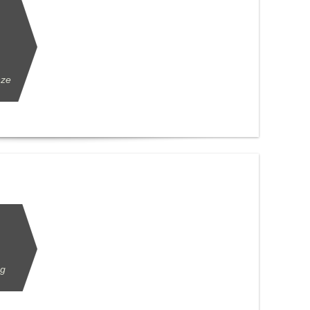
nze
ng