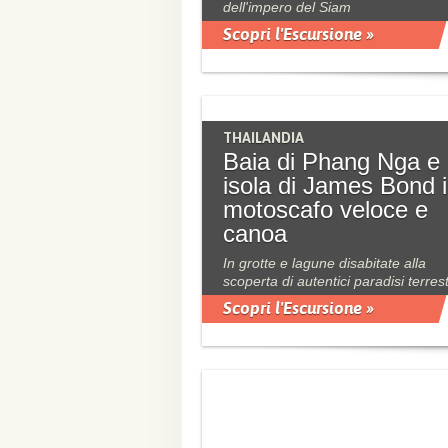
dell'impero del Siam
Scopri l'Escursione »
THAILANDIA
Baia di Phang Nga e
isola di James Bond 
motoscafo veloce e
canoa
In grotte e lagune disabitate alla
scoperta di autentici paradisi terrest
Scopri l'Escursione »