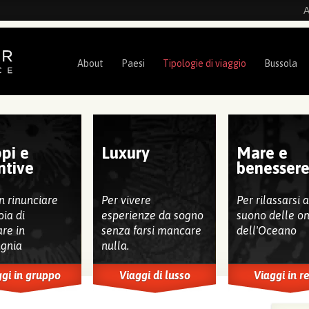
A
About
Paesi
Tipologie di viaggio
Bussola
pi e
Luxury
Mare e
ntive
benesser
n rinunciare
Per vivere
Per rilassarsi 
oia di
esperienze da sogno
suono delle o
are in
senza farsi mancare
dell'Oceano
gnia
nulla.
gi in gruppo
Viaggi di lusso
Viaggi in r