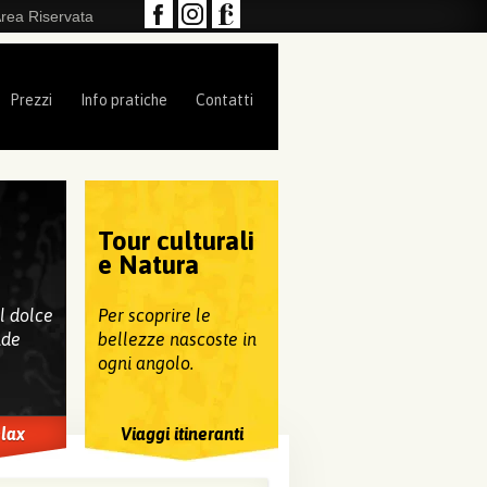
rea Riservata
Prezzi
Info pratiche
Contatti
Tour culturali
e
e Natura
al dolce
Per scoprire le
nde
bellezze nascoste in
ogni angolo.
elax
Viaggi itineranti