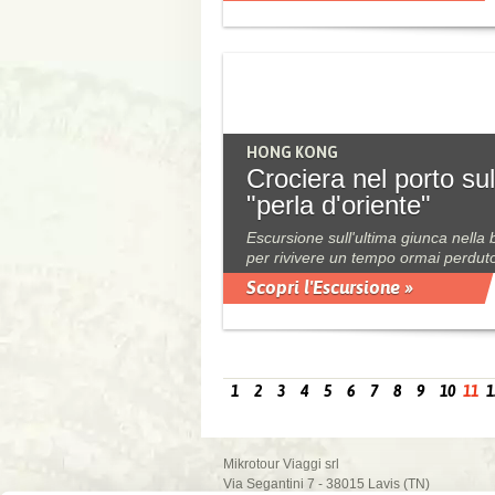
HONG KONG
Crociera nel porto sul
"perla d'oriente"
Escursione sull'ultima giunca nella 
per rivivere un tempo ormai perdut
Scopri l'Escursione »
1
2
3
4
5
6
7
8
9
10
11
1
Mikrotour Viaggi srl
Via Segantini 7 - 38015 Lavis (TN)