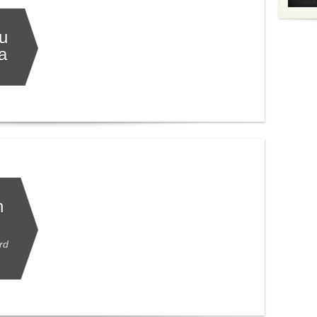
u
a
n
rd