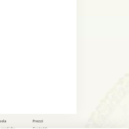
sola
Prezzi
o pratiche
Contatti