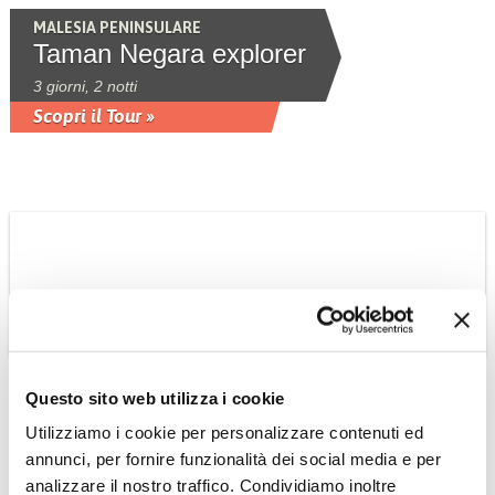
MALESIA PENINSULARE
Taman Negara explorer
3 giorni, 2 notti
Scopri il Tour »
MALESIA PENINSULARE
Questo sito web utilizza i cookie
Tour Best of Peninsula
Utilizziamo i cookie per personalizzare contenuti ed
7 giorni, 6 notti, Kuala Lumpur &
annunci, per fornire funzionalità dei social media e per
Malacca, Parco del Taman Negara,
Cameron Highland & Penang, 7giorni 6
analizzare il nostro traffico. Condividiamo inoltre