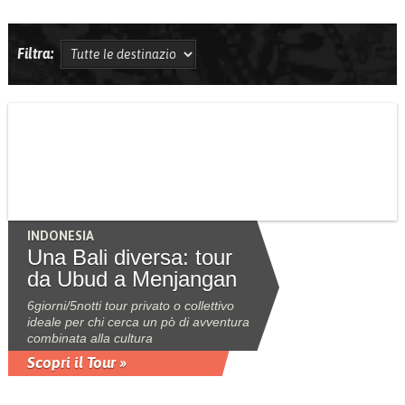
Filtra:
INDONESIA
Una Bali diversa: tour
da Ubud a Menjangan
6giorni/5notti tour privato o collettivo
ideale per chi cerca un pò di avventura
combinata alla cultura
Scopri il Tour »