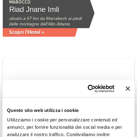
MAROCCO
Riad Jnane Imli
situato a 67 km da Marrakech ai piedi
delle montagne dell'Alto Atlante
Scopri l'Hotel »
CAMBOGIA
Questo sito web utilizza i cookie
Tour Cambogia
Utilizziamo i cookie per personalizzare contenuti ed
Classica
annunci, per fornire funzionalità dei social media e per
Tour 6 notti in italiano collettivo a date
analizzare il nostro traffico. Condividiamo inoltre